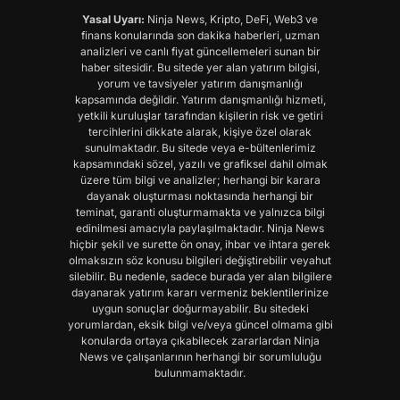
Yasal Uyarı:
Ninja News, Kripto, DeFi, Web3 ve
finans konularında son dakika haberleri, uzman
analizleri ve canlı fiyat güncellemeleri sunan bir
haber sitesidir. Bu sitede yer alan yatırım bilgisi,
yorum ve tavsiyeler yatırım danışmanlığı
kapsamında değildir. Yatırım danışmanlığı hizmeti,
yetkili kuruluşlar tarafından kişilerin risk ve getiri
tercihlerini dikkate alarak, kişiye özel olarak
sunulmaktadır. Bu sitede veya e-bültenlerimiz
kapsamındaki sözel, yazılı ve grafiksel dahil olmak
üzere tüm bilgi ve analizler; herhangi bir karara
dayanak oluşturması noktasında herhangi bir
teminat, garanti oluşturmamakta ve yalnızca bilgi
edinilmesi amacıyla paylaşılmaktadır. Ninja News
hiçbir şekil ve surette ön onay, ihbar ve ihtara gerek
olmaksızın söz konusu bilgileri değiştirebilir veyahut
silebilir. Bu nedenle, sadece burada yer alan bilgilere
dayanarak yatırım kararı vermeniz beklentilerinize
uygun sonuçlar doğurmayabilir. Bu sitedeki
yorumlardan, eksik bilgi ve/veya güncel olmama gibi
konularda ortaya çıkabilecek zararlardan Ninja
News ve çalışanlarının herhangi bir sorumluluğu
bulunmamaktadır.