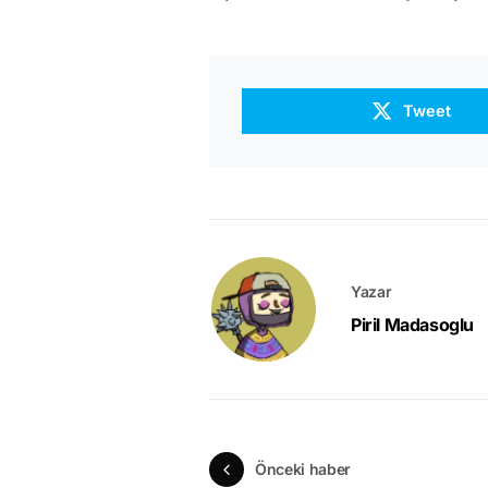
Tweet
Yazar
Piril Madasoglu
Önceki haber