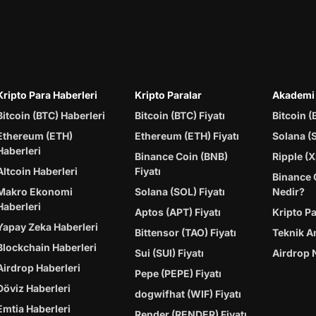
Kripto Para Haberleri
Kripto Paralar
Akademi
Bitcoin (BTC) Haberleri
Bitcoin (BTC) Fiyatı
Bitcoin (
Ethereum (ETH)
Ethereum (ETH) Fiyatı
Solana (
Haberleri
Binance Coin (BNB)
Ripple (X
Altcoin Haberleri
Fiyatı
Binance 
Makro Ekonomi
Solana (SOL) Fiyatı
Nedir?
Haberleri
Aptos (APT) Fiyatı
Kripto P
Yapay Zeka Haberleri
Bittensor (TAO) Fiyatı
Teknik A
Blockchain Haberleri
Sui (SUI) Fiyatı
Airdrop 
Airdrop Haberleri
Pepe (PEPE) Fiyatı
Döviz Haberleri
dogwifhat (WIF) Fiyatı
Emtia Haberleri
Render (RENDER) Fiyatı