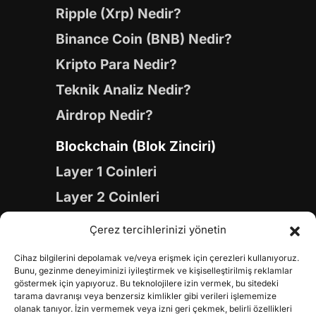
Ripple (Xrp) Nedir?
Binance Coin (BNB) Nedir?
Kripto Para Nedir?
Teknik Analiz Nedir?
Airdrop Nedir?
Blockchain (Blok Zinciri)
Layer 1 Coinleri
Layer 2 Coinleri
Yapay Zeka (AI) Coinleri
Çerez tercihlerinizi yönetin
Meme Coinleri
Cihaz bilgilerini depolamak ve/veya erişmek için çerezleri kullanıyoruz.
Gaming Coinleri
Bunu, gezinme deneyiminizi iyileştirmek ve kişiselleştirilmiş reklamlar
göstermek için yapıyoruz. Bu teknolojilere izin vermek, bu sitedeki
RWA Coinleri
tarama davranışı veya benzersiz kimlikler gibi verileri işlememize
olanak tanıyor. İzin vermemek veya izni geri çekmek, belirli özellikleri