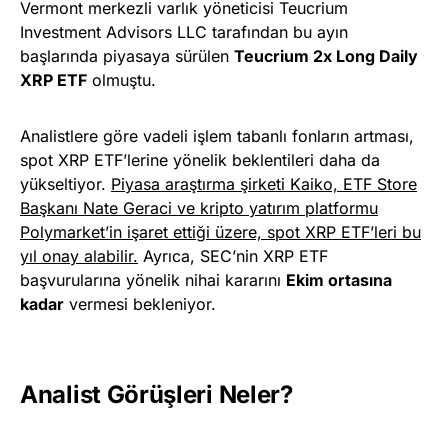
Vermont merkezli varlık yöneticisi Teucrium
Investment Advisors LLC tarafından bu ayın
başlarında piyasaya sürülen
Teucrium 2x Long Daily
XRP ETF
olmuştu.
Analistlere göre vadeli işlem tabanlı fonların artması,
spot XRP ETF’lerine yönelik beklentileri daha da
yükseltiyor.
Piyasa araştırma şirketi Kaiko, ETF Store
Başkanı Nate Geraci ve kripto yatırım platformu
Polymarket’in işaret ettiği üzere, spot XRP ETF’leri bu
yıl onay alabilir.
Ayrıca, SEC’nin XRP ETF
başvurularına yönelik nihai kararını
Ekim ortasına
kadar
vermesi bekleniyor.
Analist Görüşleri Neler?