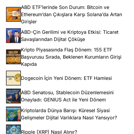
ABD ETF’lerinde Son Durum: Bitcoin ve
Ethereum’dan Çıkışlara Karşı Solana’da Artan
Girişler
ABD-Çin Gerilimi ve Kriptoya Etkisi: Ticaret
Savaşlarından Dijital Çöküşe
Kripto Piyasasında Flaş Dönem: 155 ETF
Başvurusu Sırada, Beklenen Kurumların Girişi
Kapıda
Dogecoin İçin Yeni Dönem: ETF Hamlesi
ABD Senatosu, Stablecoin Düzenlemesini
Onayladı: GENIUS Act ile Yeni Dönem
Kriptolarda Dünya Barışı: Küresel Siyasi
Gelişmeler Dijital Varlıklara Nasıl Yansıyor?
Ripple (XRP) Nasıl Alınır?