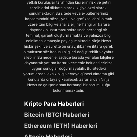
yetkili kuruluşlar tarafından kişilerin risk ve getiri
tercihlerini dikkate alarak, kişiye özel olarak
sunulmaktadır. Bu sitede veya e-bültenlerimiz
kapsamındaki sözel, yazılı ve grafiksel dahil olmak
üzere tüm bilgi ve analizler; herhangi bir karara
dayanak oluşturması noktasında herhangi bir
teminat, garanti oluşturmamakta ve yalnızca bilgi
edinilmesi amacıyla paylaşılmaktadır. Ninja News
hiçbir şekil ve surette ön onay, ihbar ve ihtara gerek
olmaksızın söz konusu bilgileri değiştirebilir veyahut
silebilir. Bu nedenle, sadece burada yer alan bilgilere
dayanarak yatırım kararı vermeniz beklentilerinize
uygun sonuçlar doğurmayabilir. Bu sitedeki
yorumlardan, eksik bilgi ve/veya güncel olmama gibi
konularda ortaya çıkabilecek zararlardan Ninja
News ve çalışanlarının herhangi bir sorumluluğu
bulunmamaktadır.
Kripto Para Haberleri
Bitcoin (BTC) Haberleri
Ethereum (ETH) Haberleri
Altcoin Haberleri