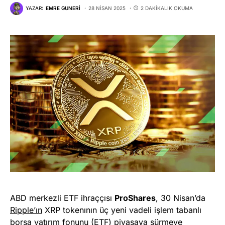
YAZAR:
EMRE GUNERI
28 NISAN 2025
2 DAKIKALIK OKUMA
ABD merkezli ETF ihraççısı
ProShares
, 30 Nisan’da
Ripple’ın
XRP tokenının üç yeni vadeli işlem tabanlı
borsa yatırım fonunu (ETF) piyasaya sürmeye