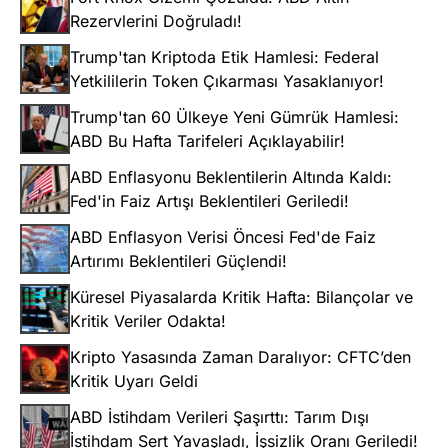
Rezervlerini Doğruladı!
Trump'tan Kriptoda Etik Hamlesi: Federal
Yetkililerin Token Çıkarması Yasaklanıyor!
Trump'tan 60 Ülkeye Yeni Gümrük Hamlesi:
ABD Bu Hafta Tarifeleri Açıklayabilir!
ABD Enflasyonu Beklentilerin Altında Kaldı:
Fed'in Faiz Artışı Beklentileri Geriledi!
ABD Enflasyon Verisi Öncesi Fed'de Faiz
Artırımı Beklentileri Güçlendi!
Küresel Piyasalarda Kritik Hafta: Bilançolar ve
Kritik Veriler Odakta!
Kripto Yasasında Zaman Daralıyor: CFTC’den
Kritik Uyarı Geldi
ABD İstihdam Verileri Şaşırttı: Tarım Dışı
İstihdam Sert Yavaşladı, İşsizlik Oranı Geriledi!