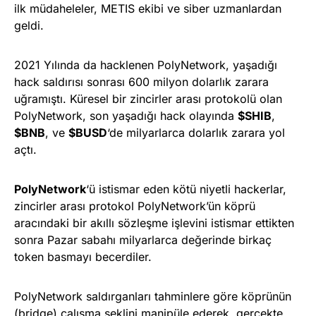
ilk müdaheleler, METIS ekibi ve siber uzmanlardan
geldi.
2021 Yılında da hacklenen PolyNetwork, yaşadığı
hack saldırısı sonrası 600 milyon dolarlık zarara
uğramıştı. Küresel bir zincirler arası protokolü olan
PolyNetwork, son yaşadığı hack olayında
$SHIB
,
$BNB
, ve
$BUSD
‘de milyarlarca dolarlık zarara yol
açtı.
PolyNetwork
‘ü istismar eden kötü niyetli hackerlar,
zincirler arası protokol PolyNetwork’ün köprü
aracındaki bir akıllı sözleşme işlevini istismar ettikten
sonra Pazar sabahı milyarlarca değerinde birkaç
token basmayı becerdiler.
PolyNetwork saldırganları tahminlere göre köprünün
(bridge) çalışma şeklini manipüle ederek, gerçekte