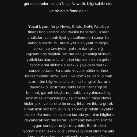
güncellemeleri sunan Ninja News ile bilgi sahibi olun
ve bir adım önde olun!
Yasal Uyarı:
Ninja News, Kripto, DeFi, Web3 ve
finans konularında son dakika haberleri, uzman
analizleri ve canlı fiyat güncellemeleri sunan bir
haber sitesidir. Bu sitede yer alan yatırım bilgisi,
yorum ve tavsiyeler yatırım danışmanlığı
kapsamında değildir. Yatırım danışmanlığı hizmeti,
yetkili kuruluşlar tarafından kişilerin risk ve getiri
tercihlerini dikkate alarak, kişiye özel olarak
sunulmaktadır. Bu sitede veya e-bültenlerimiz
kapsamındaki sözel, yazılı ve grafiksel dahil olmak
üzere tüm bilgi ve analizler; herhangi bir karara
dayanak oluşturması noktasında herhangi bir
teminat, garanti oluşturmamakta ve yalnızca bilgi
edinilmesi amacıyla paylaşılmaktadır. Ninja News
hiçbir şekil ve surette ön onay, ihbar ve ihtara gerek
olmaksızın söz konusu bilgileri değiştirebilir veyahut
silebilir. Bu nedenle, sadece burada yer alan bilgilere
dayanarak yatırım kararı vermeniz beklentilerinize
uygun sonuçlar doğurmayabilir. Bu sitedeki
yorumlardan, eksik bilgi ve/veya güncel olmama gibi
konularda ortaya çıkabilecek zararlardan Ninja