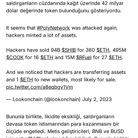
saldırganların cüzdanında kağıt üzerinde 42 milyar
dolar değerinde token bulunduğunu gösteriyordu.
It seems that
#PolyNetwork
was attacked again,
hackers minted a lot of assets.
Hackers have sold 94B
$SHIB
for 360
$ETH
, 495M
$COOK
for 16
$ETH
and 15M
$RFuel
for 27
$ETH
.
And we noticed that hackers are transferring assets
and 1
$ETH
to new wallets, most likely for sale.
pic.twitter.com/a8eqbgy1Vm
— Lookonchain (@lookonchain)
July 2, 2023
Bununla birlikte, likidite eksikliği, saldırganların
devasa token istismarından para kazanmasını bir
ölçüde engelledi. Metis geliştiricileri, BNB ve BUSD