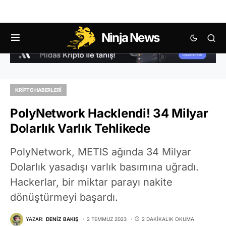
Ninja News
KRIPTO HABERLERI
PolyNetwork Hacklendi! 34 Milyar
Dolarlık Varlık Tehlikede
PolyNetwork, METIS ağında 34 Milyar
Dolarlık yasadışı varlık basımına uğradı.
Hackerlar, bir miktar parayı nakite
dönüştürmeyi başardı.
YAZAR:
DENIZ BAKIŞ
2 TEMMUZ 2023
2 DAKIKALIK OKUMA