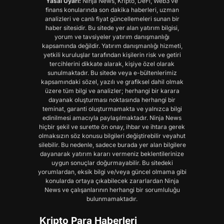
Yasal Uyarı:
Ninja News, Kripto, DeFi, Web3 ve
finans konularında son dakika haberleri, uzman
analizleri ve canlı fiyat güncellemeleri sunan bir
haber sitesidir. Bu sitede yer alan yatırım bilgisi,
yorum ve tavsiyeler yatırım danışmanlığı
kapsamında değildir. Yatırım danışmanlığı hizmeti,
yetkili kuruluşlar tarafından kişilerin risk ve getiri
tercihlerini dikkate alarak, kişiye özel olarak
sunulmaktadır. Bu sitede veya e-bültenlerimiz
kapsamındaki sözel, yazılı ve grafiksel dahil olmak
üzere tüm bilgi ve analizler; herhangi bir karara
dayanak oluşturması noktasında herhangi bir
teminat, garanti oluşturmamakta ve yalnızca bilgi
edinilmesi amacıyla paylaşılmaktadır. Ninja News
hiçbir şekil ve surette ön onay, ihbar ve ihtara gerek
olmaksızın söz konusu bilgileri değiştirebilir veyahut
silebilir. Bu nedenle, sadece burada yer alan bilgilere
dayanarak yatırım kararı vermeniz beklentilerinize
uygun sonuçlar doğurmayabilir. Bu sitedeki
yorumlardan, eksik bilgi ve/veya güncel olmama gibi
konularda ortaya çıkabilecek zararlardan Ninja
News ve çalışanlarının herhangi bir sorumluluğu
bulunmamaktadır.
Kripto Para Haberleri