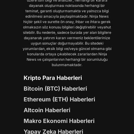
üzere tüm bilgi ve analizler; herhangi bir karara
dayanak oluşturması noktasında herhangi bir
teminat, garanti oluşturmamakta ve yalnızca bilgi
edinilmesi amacıyla paylaşılmaktadır. Ninja News
hiçbir şekil ve surette ön onay, ihbar ve ihtara gerek
olmaksızın söz konusu bilgileri değiştirebilir veyahut
silebilir. Bu nedenle, sadece burada yer alan bilgilere
dayanarak yatırım kararı vermeniz beklentilerinize
uygun sonuçlar doğurmayabilir. Bu sitedeki
yorumlardan, eksik bilgi ve/veya güncel olmama gibi
konularda ortaya çıkabilecek zararlardan Ninja
News ve çalışanlarının herhangi bir sorumluluğu
bulunmamaktadır.
Kripto Para Haberleri
Bitcoin (BTC) Haberleri
Ethereum (ETH) Haberleri
Altcoin Haberleri
Makro Ekonomi Haberleri
Yapay Zeka Haberleri