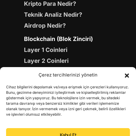
Kripto Para Nedir?
Teknik Analiz Nedir?
Airdrop Nedir?
Blockchain (Blok Zinciri)
Layer 1 Coinleri
Layer 2 Coinleri
Yapay Zeka (AI) Coinleri
Çerez tercihlerinizi yönetin
Meme Coinleri
Cihaz bilgilerini depolamak ve/veya erişmek için çerezleri kullanıyoruz.
Gaming Coinleri
Bunu, gezinme deneyiminizi iyileştirmek ve kişiselleştirilmiş reklamlar
göstermek için yapıyoruz. Bu teknolojilere izin vermek, bu sitedeki
RWA Coinleri
tarama davranışı veya benzersiz kimlikler gibi verileri işlememize
olanak tanıyor. İzin vermemek veya izni geri çekmek, belirli özellikleri
DeFi Coinleri
ve işlevleri olumsuz etkileyebilir.
DePIN Coinleri
Kabul Et