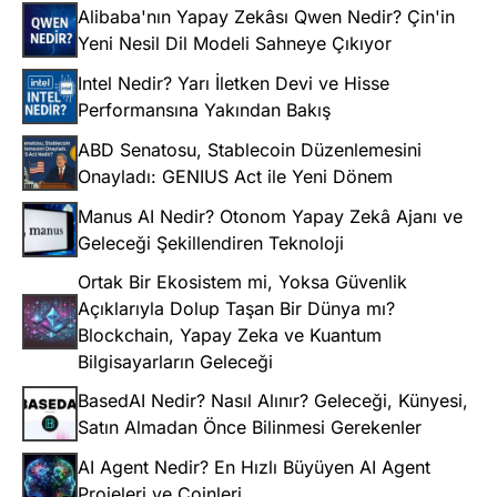
Alibaba'nın Yapay Zekâsı Qwen Nedir? Çin'in
Yeni Nesil Dil Modeli Sahneye Çıkıyor
Intel Nedir? Yarı İletken Devi ve Hisse
Performansına Yakından Bakış
ABD Senatosu, Stablecoin Düzenlemesini
Onayladı: GENIUS Act ile Yeni Dönem
Manus AI Nedir? Otonom Yapay Zekâ Ajanı ve
Geleceği Şekillendiren Teknoloji
Ortak Bir Ekosistem mi, Yoksa Güvenlik
Açıklarıyla Dolup Taşan Bir Dünya mı?
Blockchain, Yapay Zeka ve Kuantum
Bilgisayarların Geleceği
BasedAI Nedir? Nasıl Alınır? Geleceği, Künyesi,
Satın Almadan Önce Bilinmesi Gerekenler
AI Agent Nedir? En Hızlı Büyüyen AI Agent
Projeleri ve Coinleri