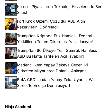
Küresel Piyasalarda Teknoloji Hisselerinde Sert
Satış!
Fort Knox Gizemi Çözüldü! ABD Altın
Rezervlerini Doğruladı!
Trump'tan Kriptoda Etik Hamlesi: Federal
Yetkililerin Token Çıkarması Yasaklanıyor!
Trump'tan 60 Ülkeye Yeni Gümrük Hamlesi:
ABD Bu Hafta Tarifeleri Açıklayabilir!
Madencilikten Yapay Zekaya Geçen İki
Şirketten Milyarlarca Dolarlık Anlaşma
BofA CEO'sundan Yapay Zeka Uyarısı: Wall
Street'te Endişe Derinleşiyor!
Ninja Akademi