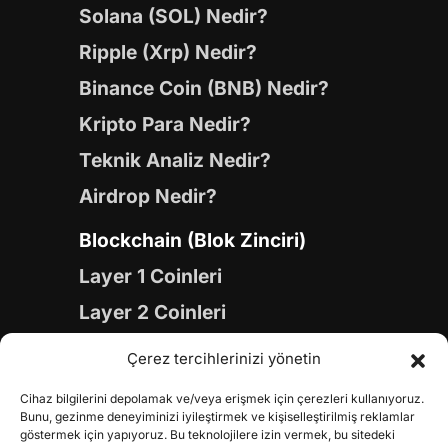
Solana (SOL) Nedir?
Ripple (Xrp) Nedir?
Binance Coin (BNB) Nedir?
Kripto Para Nedir?
Teknik Analiz Nedir?
Airdrop Nedir?
Blockchain (Blok Zinciri)
Layer 1 Coinleri
Layer 2 Coinleri
Yapay Zeka (AI) Coinleri
Çerez tercihlerinizi yönetin
Meme Coinleri
Cihaz bilgilerini depolamak ve/veya erişmek için çerezleri kullanıyoruz.
Gaming Coinleri
Bunu, gezinme deneyiminizi iyileştirmek ve kişiselleştirilmiş reklamlar
göstermek için yapıyoruz. Bu teknolojilere izin vermek, bu sitedeki