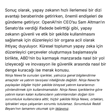
Sonuç olarak, yapay zekanın hızlı ilerlemesi bir dizi
avantajı beraberinde getirirken, önemli endişeleri de
gündeme getiriyor. OpenAI’nin CEO’su Sam Altman’ın
Senato’da verdiği ifadede belirttiği gibi, yapay
zekanın güvenli ve etik bir şekilde kullanılmasını
sağlamak için düzenleyici bir organa acil olarak
ihtiyaç duyuluyor. Küresel toplumun yapay zeka için
düzenleyici çerçeveler oluşturmaya başlamasıyla
birlikte, ABD’nin bu karmaşık manzarada nasıl bir yol
izleyeceği ve inovasyon ile güvenlik arasında nasıl bir
denge kuracağı ise merak konusu.
Ninja News’te sunulan içerikler, yalnızca genel bilgilendirme
amaçlıdır ve yatırım tavsiyesi niteliğinde değildir. Ninja News’te
paylaşılan bilgiler hiçbir şekilde bireysel yatırım kararlarınızı
yönlendirmek için kullanılmamalıdır. Ninja News içeriklerine göre
yatırım kararı kalan kullanıcıların yatırımlarından doğan tüm
sorumluluk kullanıcılara aittir, hiçbir şekilde Ninja News, ortakları,
iştirakleri veya çalışanları sorumlu tutulamaz. Sorumluluk Reddi
Beyanı’nın tamamını okumak için
tıklayınız
.