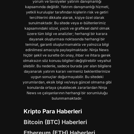
yorum ve tavsiyeler yatırım danışmanlığı
kapsamında değildir. Yatırım danışmanlığı hizmeti,
yetkili kuruluşlar tarafından kişilerin risk ve getiri
tercihlerini dikkate alarak, kişiye özel olarak
sunulmaktadır. Bu sitede veya e-bültenlerimiz
kapsamındaki sözel, yazılı ve grafiksel dahil olmak
üzere tüm bilgi ve analizler; herhangi bir karara
dayanak oluşturması noktasında herhangi bir
teminat, garanti oluşturmamakta ve yalnızca bilgi
edinilmesi amacıyla paylaşılmaktadır. Ninja News
hiçbir şekil ve surette ön onay, ihbar ve ihtara gerek
olmaksızın söz konusu bilgileri değiştirebilir veyahut
silebilir. Bu nedenle, sadece burada yer alan bilgilere
dayanarak yatırım kararı vermeniz beklentilerinize
uygun sonuçlar doğurmayabilir. Bu sitedeki
yorumlardan, eksik bilgi ve/veya güncel olmama gibi
konularda ortaya çıkabilecek zararlardan Ninja
News ve çalışanlarının herhangi bir sorumluluğu
bulunmamaktadır.
Kripto Para Haberleri
Bitcoin (BTC) Haberleri
Ethereum (ETH) Haberleri