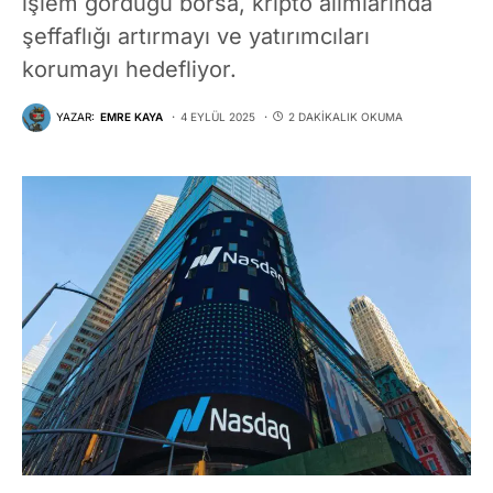
işlem gördüğü borsa, kripto alımlarında
şeffaflığı artırmayı ve yatırımcıları
korumayı hedefliyor.
YAZAR:
EMRE KAYA
4 EYLÜL 2025
2 DAKIKALIK OKUMA