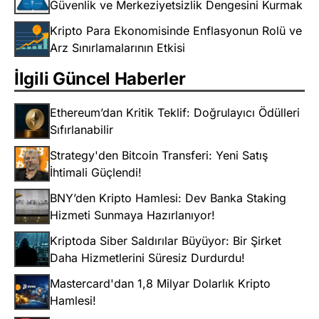
Güvenlik ve Merkeziyetsizlik Dengesini Kurmak
Kripto Para Ekonomisinde Enflasyonun Rolü ve
Arz Sınırlamalarının Etkisi
İlgili Güncel Haberler
Ethereum’dan Kritik Teklif: Doğrulayıcı Ödülleri
Sıfırlanabilir
Strategy'den Bitcoin Transferi: Yeni Satış
İhtimali Güçlendi!
BNY’den Kripto Hamlesi: Dev Banka Staking
Hizmeti Sunmaya Hazırlanıyor!
Kriptoda Siber Saldırılar Büyüyor: Bir Şirket
Daha Hizmetlerini Süresiz Durdurdu!
Mastercard'dan 1,8 Milyar Dolarlık Kripto
Hamlesi!