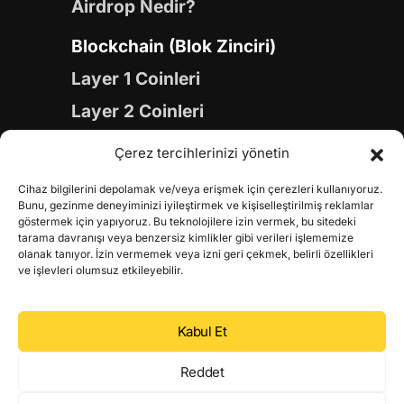
Airdrop Nedir?
Blockchain (Blok Zinciri)
Layer 1 Coinleri
Layer 2 Coinleri
Yapay Zeka (AI) Coinleri
Çerez tercihlerinizi yönetin
Meme Coinleri
Cihaz bilgilerini depolamak ve/veya erişmek için çerezleri kullanıyoruz.
Gaming Coinleri
Bunu, gezinme deneyiminizi iyileştirmek ve kişiselleştirilmiş reklamlar
göstermek için yapıyoruz. Bu teknolojilere izin vermek, bu sitedeki
RWA Coinleri
tarama davranışı veya benzersiz kimlikler gibi verileri işlememize
olanak tanıyor. İzin vermemek veya izni geri çekmek, belirli özellikleri
DeFi Coinleri
ve işlevleri olumsuz etkileyebilir.
DePIN Coinleri
Kabul Et
Metaverse Coinleri
Web 3.0 Coinleri
Reddet
Coin Türevleri