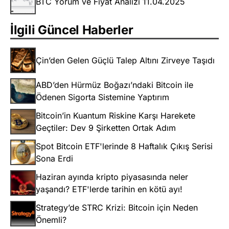
BTC Yorum ve Fiyat Analizi 11.04.2025
İlgili Güncel Haberler
Çin’den Gelen Güçlü Talep Altını Zirveye Taşıdı
ABD’den Hürmüz Boğazı’ndaki Bitcoin ile
Ödenen Sigorta Sistemine Yaptırım
Bitcoin’in Kuantum Riskine Karşı Harekete
Geçtiler: Dev 9 Şirketten Ortak Adım
Spot Bitcoin ETF'lerinde 8 Haftalık Çıkış Serisi
Sona Erdi
Haziran ayında kripto piyasasında neler
yaşandı? ETF'lerde tarihin en kötü ayı!
Strategy’de STRC Krizi: Bitcoin için Neden
Önemli?