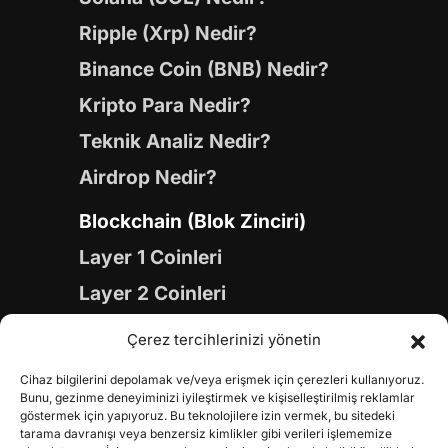
Ripple (Xrp) Nedir?
Binance Coin (BNB) Nedir?
Kripto Para Nedir?
Teknik Analiz Nedir?
Airdrop Nedir?
Blockchain (Blok Zinciri)
Layer 1 Coinleri
Layer 2 Coinleri
Yapay Zeka (AI) Coinleri
Çerez tercihlerinizi yönetin
Meme Coinleri
Cihaz bilgilerini depolamak ve/veya erişmek için çerezleri kullanıyoruz.
Gaming Coinleri
Bunu, gezinme deneyiminizi iyileştirmek ve kişiselleştirilmiş reklamlar
göstermek için yapıyoruz. Bu teknolojilere izin vermek, bu sitedeki
RWA Coinleri
tarama davranışı veya benzersiz kimlikler gibi verileri işlememize