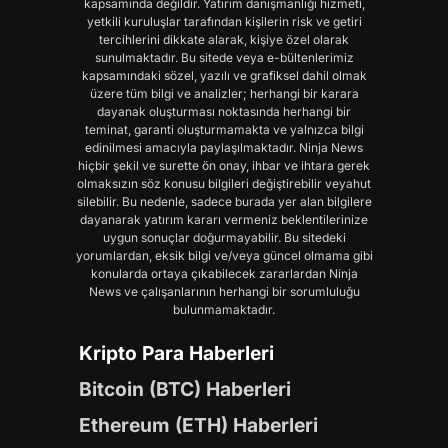
kapsamında değildir. Yatırım danışmanlığı hizmeti,
yetkili kuruluşlar tarafından kişilerin risk ve getiri
tercihlerini dikkate alarak, kişiye özel olarak
sunulmaktadır. Bu sitede veya e-bültenlerimiz
kapsamındaki sözel, yazılı ve grafiksel dahil olmak
üzere tüm bilgi ve analizler; herhangi bir karara
dayanak oluşturması noktasında herhangi bir
teminat, garanti oluşturmamakta ve yalnızca bilgi
edinilmesi amacıyla paylaşılmaktadır. Ninja News
hiçbir şekil ve surette ön onay, ihbar ve ihtara gerek
olmaksızın söz konusu bilgileri değiştirebilir veyahut
silebilir. Bu nedenle, sadece burada yer alan bilgilere
dayanarak yatırım kararı vermeniz beklentilerinize
uygun sonuçlar doğurmayabilir. Bu sitedeki
yorumlardan, eksik bilgi ve/veya güncel olmama gibi
konularda ortaya çıkabilecek zararlardan Ninja
News ve çalışanlarının herhangi bir sorumluluğu
bulunmamaktadır.
Kripto Para Haberleri
Bitcoin (BTC) Haberleri
Ethereum (ETH) Haberleri