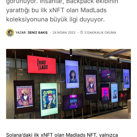
görünüyor. İnsanlar, Backpack ekibinin
yarattığı bu ilk xNFT olan MadLads
koleksiyonuna büyük ilgi duyuyor.
YAZAR:
DENIZ BAKIŞ
24 NISAN 2023
3 DAKIKALIK OKUMA
Solana’daki ilk xNFT olan Madlads NFT, yalnızca