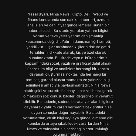
Yasal Uyarı:
Ninja News, Kripto, DeFi, Web3 ve
finans konularında son dakika haberleri, uzman
analizleri ve canlı fiyat güncellemeleri sunan bir
haber sitesidir. Bu sitede yer alan yatırım bilgisi,
yorum ve tavsiyeler yatırım danışmanlığı
kapsamında değildir. Yatırım danışmanlığı hizmeti,
yetkili kuruluşlar tarafından kişilerin risk ve getiri
tercihlerini dikkate alarak, kişiye özel olarak
sunulmaktadır. Bu sitede veya e-bültenlerimiz
kapsamındaki sözel, yazılı ve grafiksel dahil olmak
üzere tüm bilgi ve analizler; herhangi bir karara
dayanak oluşturması noktasında herhangi bir
teminat, garanti oluşturmamakta ve yalnızca bilgi
edinilmesi amacıyla paylaşılmaktadır. Ninja News
hiçbir şekil ve surette ön onay, ihbar ve ihtara gerek
olmaksızın söz konusu bilgileri değiştirebilir veyahut
silebilir. Bu nedenle, sadece burada yer alan bilgilere
dayanarak yatırım kararı vermeniz beklentilerinize
uygun sonuçlar doğurmayabilir. Bu sitedeki
yorumlardan, eksik bilgi ve/veya güncel olmama gibi
konularda ortaya çıkabilecek zararlardan Ninja
News ve çalışanlarının herhangi bir sorumluluğu
bulunmamaktadır.