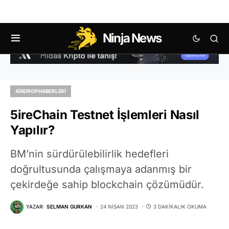
Ninja News
AIRDROP HABERLERI
5ireChain Testnet İşlemleri Nasıl
Yapılır?
BM’nin sürdürülebilirlik hedefleri
doğrultusunda çalışmaya adanmış bir
çekirdeğe sahip blockchain çözümüdür.
YAZAR:
SELMAN GURKAN
24 NISAN 2023
3 DAKIKALIK OKUMA