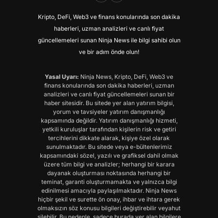
Kripto, DeFi, Web3 ve finans konularında son dakika
haberleri, uzman analizleri ve canlı fiyat
güncellemeleri sunan Ninja News ile bilgi sahibi olun
ve bir adım önde olun!
Yasal Uyarı:
Ninja News, Kripto, DeFi, Web3 ve
finans konularında son dakika haberleri, uzman
analizleri ve canlı fiyat güncellemeleri sunan bir
haber sitesidir. Bu sitede yer alan yatırım bilgisi,
yorum ve tavsiyeler yatırım danışmanlığı
kapsamında değildir. Yatırım danışmanlığı hizmeti,
yetkili kuruluşlar tarafından kişilerin risk ve getiri
tercihlerini dikkate alarak, kişiye özel olarak
sunulmaktadır. Bu sitede veya e-bültenlerimiz
kapsamındaki sözel, yazılı ve grafiksel dahil olmak
üzere tüm bilgi ve analizler; herhangi bir karara
dayanak oluşturması noktasında herhangi bir
teminat, garanti oluşturmamakta ve yalnızca bilgi
edinilmesi amacıyla paylaşılmaktadır. Ninja News
hiçbir şekil ve surette ön onay, ihbar ve ihtara gerek
olmaksızın söz konusu bilgileri değiştirebilir veyahut
silebilir. Bu nedenle, sadece burada yer alan bilgilere