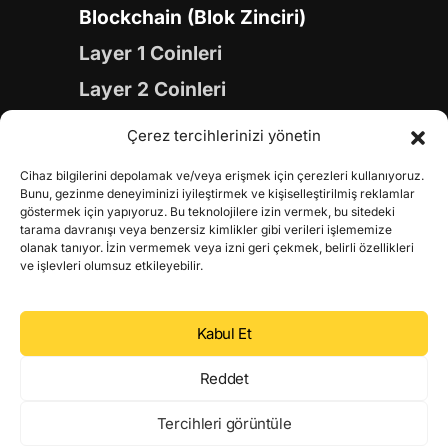
Blockchain (Blok Zinciri)
Layer 1 Coinleri
Layer 2 Coinleri
Yapay Zeka (AI) Coinleri
Çerez tercihlerinizi yönetin
Meme Coinleri
Cihaz bilgilerini depolamak ve/veya erişmek için çerezleri kullanıyoruz.
Gaming Coinleri
Bunu, gezinme deneyiminizi iyileştirmek ve kişiselleştirilmiş reklamlar
göstermek için yapıyoruz. Bu teknolojilere izin vermek, bu sitedeki
RWA Coinleri
tarama davranışı veya benzersiz kimlikler gibi verileri işlememize
olanak tanıyor. İzin vermemek veya izni geri çekmek, belirli özellikleri
DeFi Coinleri
ve işlevleri olumsuz etkileyebilir.
DePIN Coinleri
Kabul Et
Metaverse Coinleri
Web 3.0 Coinleri
Reddet
Coin Türevleri
Tercihleri görüntüle