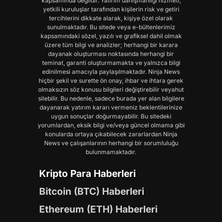
kapsamında değildir. Yatırım danışmanlığı hizmeti,
yetkili kuruluşlar tarafından kişilerin risk ve getiri
tercihlerini dikkate alarak, kişiye özel olarak
sunulmaktadır. Bu sitede veya e-bültenlerimiz
kapsamındaki sözel, yazılı ve grafiksel dahil olmak
üzere tüm bilgi ve analizler; herhangi bir karara
dayanak oluşturması noktasında herhangi bir
teminat, garanti oluşturmamakta ve yalnızca bilgi
edinilmesi amacıyla paylaşılmaktadır. Ninja News
hiçbir şekil ve surette ön onay, ihbar ve ihtara gerek
olmaksızın söz konusu bilgileri değiştirebilir veyahut
silebilir. Bu nedenle, sadece burada yer alan bilgilere
dayanarak yatırım kararı vermeniz beklentilerinize
uygun sonuçlar doğurmayabilir. Bu sitedeki
yorumlardan, eksik bilgi ve/veya güncel olmama gibi
konularda ortaya çıkabilecek zararlardan Ninja
News ve çalışanlarının herhangi bir sorumluluğu
bulunmamaktadır.
Kripto Para Haberleri
Bitcoin (BTC) Haberleri
Ethereum (ETH) Haberleri