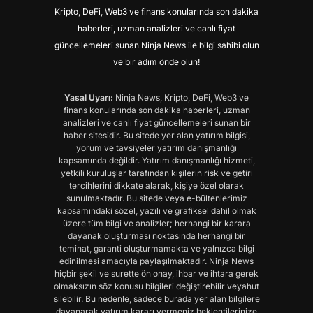
Kripto, DeFi, Web3 ve finans konularında son dakika
haberleri, uzman analizleri ve canlı fiyat
güncellemeleri sunan Ninja News ile bilgi sahibi olun
ve bir adım önde olun!
Yasal Uyarı:
Ninja News, Kripto, DeFi, Web3 ve
finans konularında son dakika haberleri, uzman
analizleri ve canlı fiyat güncellemeleri sunan bir
haber sitesidir. Bu sitede yer alan yatırım bilgisi,
yorum ve tavsiyeler yatırım danışmanlığı
kapsamında değildir. Yatırım danışmanlığı hizmeti,
yetkili kuruluşlar tarafından kişilerin risk ve getiri
tercihlerini dikkate alarak, kişiye özel olarak
sunulmaktadır. Bu sitede veya e-bültenlerimiz
kapsamındaki sözel, yazılı ve grafiksel dahil olmak
üzere tüm bilgi ve analizler; herhangi bir karara
dayanak oluşturması noktasında herhangi bir
teminat, garanti oluşturmamakta ve yalnızca bilgi
edinilmesi amacıyla paylaşılmaktadır. Ninja News
hiçbir şekil ve surette ön onay, ihbar ve ihtara gerek
olmaksızın söz konusu bilgileri değiştirebilir veyahut
silebilir. Bu nedenle, sadece burada yer alan bilgilere
dayanarak yatırım kararı vermeniz beklentilerinize