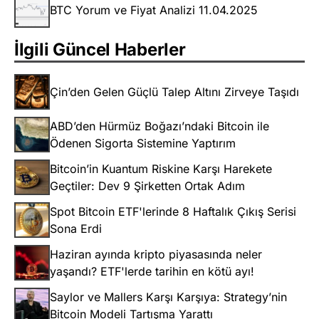
BTC Yorum ve Fiyat Analizi 11.04.2025
İlgili Güncel Haberler
Çin’den Gelen Güçlü Talep Altını Zirveye Taşıdı
ABD’den Hürmüz Boğazı’ndaki Bitcoin ile
Ödenen Sigorta Sistemine Yaptırım
Bitcoin’in Kuantum Riskine Karşı Harekete
Geçtiler: Dev 9 Şirketten Ortak Adım
Spot Bitcoin ETF'lerinde 8 Haftalık Çıkış Serisi
Sona Erdi
Haziran ayında kripto piyasasında neler
yaşandı? ETF'lerde tarihin en kötü ayı!
Saylor ve Mallers Karşı Karşıya: Strategy’nin
Bitcoin Modeli Tartışma Yarattı