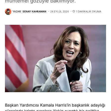
muhtemel gözüyle bakılmıyor.
YAZAR:
SENAY KAHRAMAN
24 EYLÜL 2024
1 DAKIKALIK OKUMA
Başkan Yardımcısı Kamala Harris’in başkanlık adaylığı
sürecinde kripto paralara ilişkin ayrıntılı bir politika