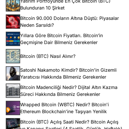
Yatırım Portföyünde En Çok Bitcoin (BTC)
Bulunduran 10 Şirket
Bitcoin 90.000 Doların Altına Düştü: Piyasalar
Neden Sarsıldı?
Yıllara Göre Bitcoin Fiyatları. Bitcoin’in
Geçmişine Dair Bilmeniz Gerekenler
Bitcoin (BTC) Nasıl Alınır?
Satoshi Nakamoto Kimdir? Bitcoin'in Gizemli
Yaratıcısı Hakkında Bilmeniz Gerekenler
Bitcoin Madenciliği Nedir? Dijital Altın Kazma
Süreci Hakkında Bilmeniz Gerekenler
Wrapped Bitcoin (WBTC) Nedir? Bitcoin'i
Ethereum Blockchain'ine Taşıyan Yenilik
Bitcoin (BTC) Açılış Saati Nedir? Bitcoin Açılış
ve Kapanış Saatleri (4 Saatlik, Günlük, Haftalık)