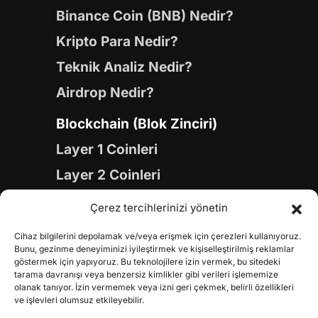
Binance Coin (BNB) Nedir?
Kripto Para Nedir?
Teknik Analiz Nedir?
Airdrop Nedir?
Blockchain (Blok Zinciri)
Layer 1 Coinleri
Layer 2 Coinleri
Yapay Zeka (AI) Coinleri
Çerez tercihlerinizi yönetin
Meme Coinleri
Cihaz bilgilerini depolamak ve/veya erişmek için çerezleri kullanıyoruz.
Gaming Coinleri
Bunu, gezinme deneyiminizi iyileştirmek ve kişiselleştirilmiş reklamlar
göstermek için yapıyoruz. Bu teknolojilere izin vermek, bu sitedeki
RWA Coinleri
tarama davranışı veya benzersiz kimlikler gibi verileri işlememize
olanak tanıyor. İzin vermemek veya izni geri çekmek, belirli özellikleri
DeFi Coinleri
ve işlevleri olumsuz etkileyebilir.