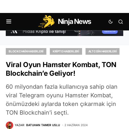
Ninja News
BLOCKCHAIN HABERLERI
KRIPTO HABERLERI
ALTCOIN HABERLERI
Viral Oyun Hamster Kombat, TON
Blockchain’e Geliyor!
60 milyondan fazla kullanıcıya sahip olan
viral Telegram oyunu Hamster Kombat,
önümüzdeki aylarda token çıkarmak için
TON Blockchain’i seçti.
YAZAR:
BATUHAN TAMER USLU
2 HAZIRAN 2024