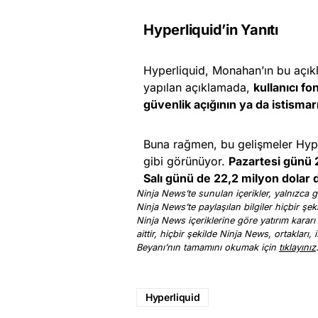
Hyperliquid’in Yanıtı
Hyperliquid, Monahan’ın bu açıkl
yapılan açıklamada,
kullanıcı f
güvenlik açığının ya da istisma
Buna rağmen, bu gelişmeler Hyper
gibi görünüyor.
Pazartesi günü 
Salı günü de 22,2 milyon dolar d
Ninja News’te sunulan içerikler, yalnızca ge
Ninja News’te paylaşılan bilgiler hiçbir şek
Ninja News içeriklerine göre yatırım kararı
aittir, hiçbir şekilde Ninja News, ortakları
Beyanı’nın tamamını okumak için
tıklayınız
Hyperliquid