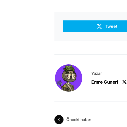
Tweet
Yazar
Emre Guneri
Önceki haber