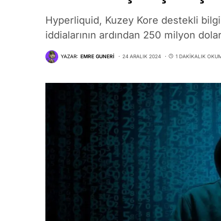
Hyperliquid, Kuzey Kore destekli bilg
iddialarının ardından 250 milyon dolar
YAZAR:
EMRE GUNERI
24 ARALIK 2024
1 DAKIKALIK OKU