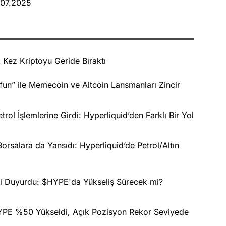
.07.2025
k Kez Kriptoyu Geride Bıraktı
fun” ile Memecoin ve Altcoin Lansmanları Zincir
rol İşlemlerine Girdi: Hyperliquid’den Farklı Bir Yol
rsalara da Yansıdı: Hyperliquid’de Petrol/Altın
ini Duyurdu: $HYPE'da Yükseliş Sürecek mi?
HYPE %50 Yükseldi, Açık Pozisyon Rekor Seviyede