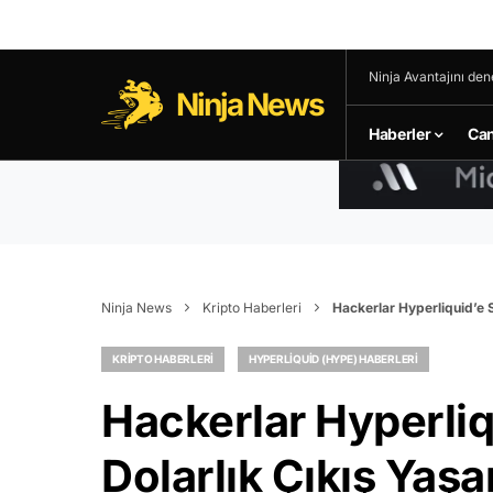
Ninja Avantajını den
Ninja News
Haberler
Can
Ninja News
Kripto Haberleri
Hackerlar Hyperliquid’e S
KRIPTO HABERLERI
HYPERLIQUID (HYPE) HABERLERI
Hackerlar Hyperliq
Dolarlık Çıkış Yaşa