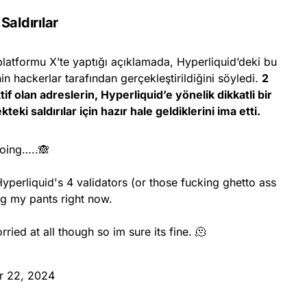
Saldırılar
atformu X’te yaptığı açıklamada, Hyperliquid’deki bu
in hackerlar tarafından gerçekleştirildiğini söyledi.
2
if olan adreslerin, Hyperliquid’e yönelik dikkatli bir
teki saldırılar için hazır hale geldiklerini ima etti.
oing…..🙈
yperliquid's 4 validators (or those fucking ghetto ass
ng my pants right now.
ied at all though so im sure its fine. 🫠
 22, 2024