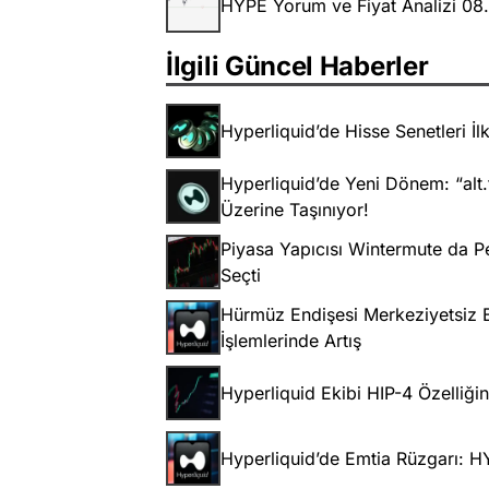
HYPE Yorum ve Fiyat Analizi 08
İlgili Güncel Haberler
Hyperliquid’de Hisse Senetleri İl
Hyperliquid’de Yeni Dönem: “alt.
Üzerine Taşınıyor!
Piyasa Yapıcısı Wintermute da Pet
Seçti
Hürmüz Endişesi Merkeziyetsiz Bo
İşlemlerinde Artış
Hyperliquid Ekibi HIP-4 Özelliğ
Hyperliquid’de Emtia Rüzgarı: 