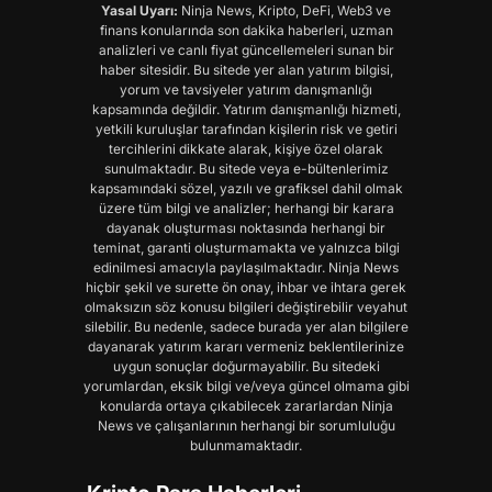
Yasal Uyarı:
Ninja News, Kripto, DeFi, Web3 ve
finans konularında son dakika haberleri, uzman
analizleri ve canlı fiyat güncellemeleri sunan bir
haber sitesidir. Bu sitede yer alan yatırım bilgisi,
yorum ve tavsiyeler yatırım danışmanlığı
kapsamında değildir. Yatırım danışmanlığı hizmeti,
yetkili kuruluşlar tarafından kişilerin risk ve getiri
tercihlerini dikkate alarak, kişiye özel olarak
sunulmaktadır. Bu sitede veya e-bültenlerimiz
kapsamındaki sözel, yazılı ve grafiksel dahil olmak
üzere tüm bilgi ve analizler; herhangi bir karara
dayanak oluşturması noktasında herhangi bir
teminat, garanti oluşturmamakta ve yalnızca bilgi
edinilmesi amacıyla paylaşılmaktadır. Ninja News
hiçbir şekil ve surette ön onay, ihbar ve ihtara gerek
olmaksızın söz konusu bilgileri değiştirebilir veyahut
silebilir. Bu nedenle, sadece burada yer alan bilgilere
dayanarak yatırım kararı vermeniz beklentilerinize
uygun sonuçlar doğurmayabilir. Bu sitedeki
yorumlardan, eksik bilgi ve/veya güncel olmama gibi
konularda ortaya çıkabilecek zararlardan Ninja
News ve çalışanlarının herhangi bir sorumluluğu
bulunmamaktadır.