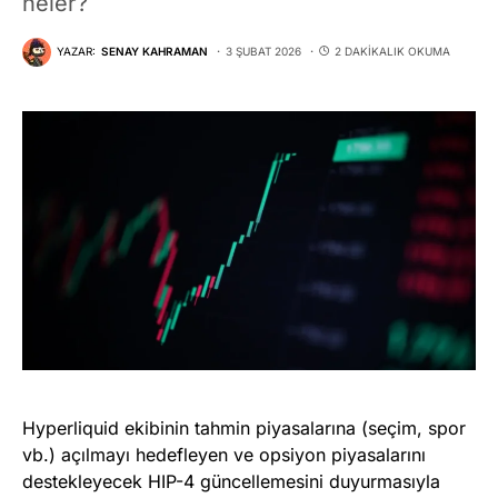
neler?
YAZAR:
SENAY KAHRAMAN
3 ŞUBAT 2026
2 DAKIKALIK OKUMA
Hyperliquid ekibinin tahmin piyasalarına (seçim, spor
vb.) açılmayı hedefleyen ve opsiyon piyasalarını
destekleyecek HIP-4 güncellemesini duyurmasıyla