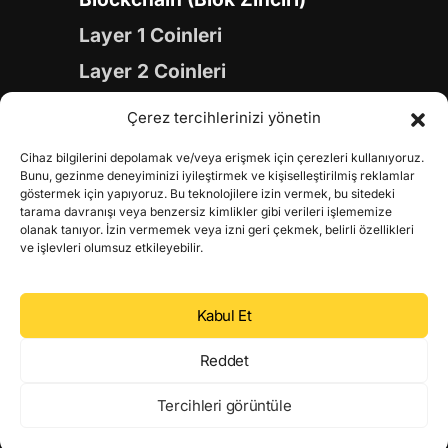
Layer 1 Coinleri
Layer 2 Coinleri
Yapay Zeka (AI) Coinleri
Çerez tercihlerinizi yönetin
Meme Coinleri
Cihaz bilgilerini depolamak ve/veya erişmek için çerezleri kullanıyoruz.
Gaming Coinleri
Bunu, gezinme deneyiminizi iyileştirmek ve kişiselleştirilmiş reklamlar
göstermek için yapıyoruz. Bu teknolojilere izin vermek, bu sitedeki
RWA Coinleri
tarama davranışı veya benzersiz kimlikler gibi verileri işlememize
olanak tanıyor. İzin vermemek veya izni geri çekmek, belirli özellikleri
DeFi Coinleri
ve işlevleri olumsuz etkileyebilir.
DePIN Coinleri
Kabul Et
Metaverse Coinleri
Web 3.0 Coinleri
Reddet
Coin Türevleri
Tercihleri görüntüle