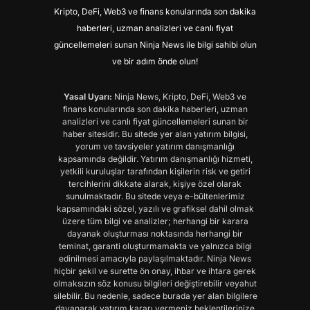
Kripto, DeFi, Web3 ve finans konularında son dakika
haberleri, uzman analizleri ve canlı fiyat
güncellemeleri sunan Ninja News ile bilgi sahibi olun
ve bir adım önde olun!
Yasal Uyarı:
Ninja News, Kripto, DeFi, Web3 ve
finans konularında son dakika haberleri, uzman
analizleri ve canlı fiyat güncellemeleri sunan bir
haber sitesidir. Bu sitede yer alan yatırım bilgisi,
yorum ve tavsiyeler yatırım danışmanlığı
kapsamında değildir. Yatırım danışmanlığı hizmeti,
yetkili kuruluşlar tarafından kişilerin risk ve getiri
tercihlerini dikkate alarak, kişiye özel olarak
sunulmaktadır. Bu sitede veya e-bültenlerimiz
kapsamındaki sözel, yazılı ve grafiksel dahil olmak
üzere tüm bilgi ve analizler; herhangi bir karara
dayanak oluşturması noktasında herhangi bir
teminat, garanti oluşturmamakta ve yalnızca bilgi
edinilmesi amacıyla paylaşılmaktadır. Ninja News
hiçbir şekil ve surette ön onay, ihbar ve ihtara gerek
olmaksızın söz konusu bilgileri değiştirebilir veyahut
silebilir. Bu nedenle, sadece burada yer alan bilgilere
dayanarak yatırım kararı vermeniz beklentilerinize