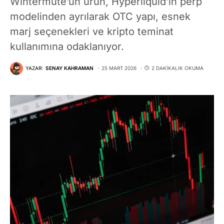
Wintermute’un ürün, Hyperliquid’in perp
modelinden ayrılarak OTC yapı, esnek
marj seçenekleri ve kripto teminat
kullanımına odaklanıyor.
YAZAR:
SENAY KAHRAMAN
25 MART 2026
2 DAKIKALIK OKUMA