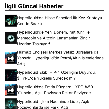
İlgili Güncel Haberler
Hyperliquid’de Hisse Senetleri İlk Kez Kriptoyu
Geride Bıraktı
Hyperliquid’de Yeni Dönem: “alt.fun” ile
Memecoin ve Altcoin Lansmanları Zincir
Üzerine Taşınıyor!
Hürmüz Endişesi Merkeziyetsiz Borsalara da
Yansıdı: Hyperliquid’de Petrol/Altın İşlemlerinde
Artış
Hyperliquid Ekibi HIP-4 Özelliğini Duyurdu:
$HYPE'da Yükseliş Sürecek mi?
Hyperliquid’de Emtia Rüzgarı: HYPE %50
Yükseldi, Açık Pozisyon Rekor Seviyede
Hyperliquid İşlem Hacminde Lider, Açık
Pozisyonlarda ise Farkı Açtı