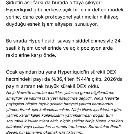
Şirketin asıl farkı da burada ortaya çıkıyor:
Hyperliquid gibi herkese açık bir emir defteri modeli
yerine, daha çok profesyonel yatırımcıların ihtiyaç
duyduğu esnek işlem altyapısı sunuluyor.
Bu sırada Hyperliquid, savaşın şiddetlenmesiyle 24
saatlik işlem ücretlerinde ve açık pozisyonlarda
rakiplerine karşı önde.
Ocak ayından bu yana Hyperliquid’in sürekli DEX
hacmindeki payı da %36,4’ten %44’e çıktı. 2026’da
payını artıran tek büyük sürekli DEX oldu.
Ninja News’te sunulan içerikler, yalnızca genel bilgilendirme
amaçlıdır ve yatırım tavsiyesi niteliğinde değildir. Ninja News’te
paylaşılan bilgiler hiçbir şekilde bireysel yatırım kararlarınızı
yönlendirmek için kullanılmamalıdır. Ninja News içeriklerine göre
yatırım kararı kalan kullanıcıların yatırımlarından doğan tüm
sorumluluk kullanıcılara aittir, hiçbir şekilde Ninja News, ortakları,
iştirakleri veya çalışanları sorumlu tutulamaz. Sorumluluk Reddi
Beyanı’nın tamamını okumak için
tıklayınız
.