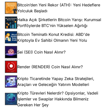
Bitcoin’den Yeni Rekor (ATH): Yeni Hedeflere
Yolculuk Başladı
Halka Açık Şirketlerin Bitcoin Yarışı: Kurumsal
Portföylerde BTC’nin Yükselen Ağırlığı
Bitcoin Teminatlı Konut Kredisi: ABD'de
Kriptoyla Ev Sahibi Olmanın Yeni Yolu
Sei (SEI) Coin Nasıl Alınır?
Render (RENDER) Coin Nasıl Alınır?
Kripto Ticaretinde Yapay Zeka Stratejileri,
Araçları ve Geleceğin Yatırım Modelleri
Kripto Türevleri Nelerdir? Opsiyonlar, Vadeli
İşlemler ve Swaplar Hakkında Bilmeniz
Gereken Her Şey