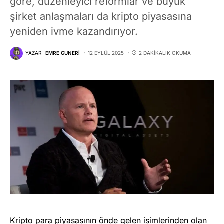
göre, düzenleyici reformlar ve büyük
şirket anlaşmaları da kripto piyasasına
yeniden ivme kazandırıyor.
YAZAR:
EMRE GUNERI
12 EYLÜL 2025
2 DAKIKALIK OKUMA
Kripto para
piyasasının önde gelen isimlerinden olan