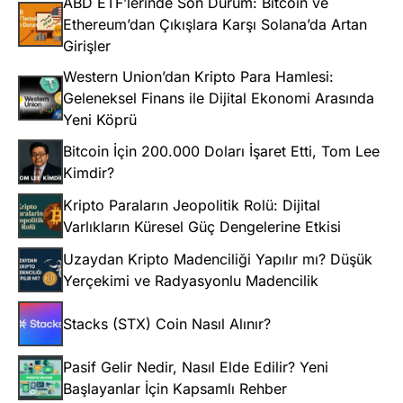
ABD ETF’lerinde Son Durum: Bitcoin ve
Ethereum’dan Çıkışlara Karşı Solana’da Artan
Girişler
Western Union’dan Kripto Para Hamlesi:
Geleneksel Finans ile Dijital Ekonomi Arasında
Yeni Köprü
Bitcoin İçin 200.000 Doları İşaret Etti, Tom Lee
Kimdir?
Kripto Paraların Jeopolitik Rolü: Dijital
Varlıkların Küresel Güç Dengelerine Etkisi
Uzaydan Kripto Madenciliği Yapılır mı? Düşük
Yerçekimi ve Radyasyonlu Madencilik
Stacks (STX) Coin Nasıl Alınır?
Pasif Gelir Nedir, Nasıl Elde Edilir? Yeni
Başlayanlar İçin Kapsamlı Rehber