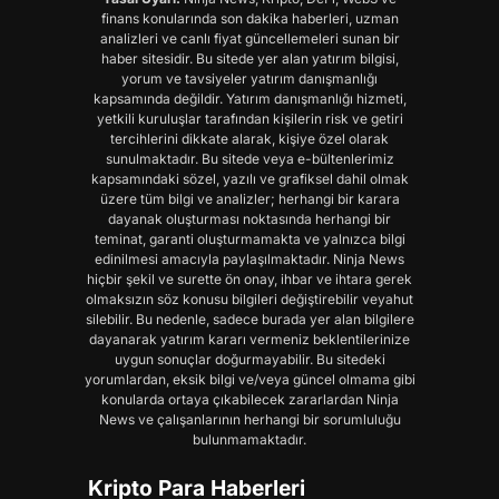
finans konularında son dakika haberleri, uzman
analizleri ve canlı fiyat güncellemeleri sunan bir
haber sitesidir. Bu sitede yer alan yatırım bilgisi,
yorum ve tavsiyeler yatırım danışmanlığı
kapsamında değildir. Yatırım danışmanlığı hizmeti,
yetkili kuruluşlar tarafından kişilerin risk ve getiri
tercihlerini dikkate alarak, kişiye özel olarak
sunulmaktadır. Bu sitede veya e-bültenlerimiz
kapsamındaki sözel, yazılı ve grafiksel dahil olmak
üzere tüm bilgi ve analizler; herhangi bir karara
dayanak oluşturması noktasında herhangi bir
teminat, garanti oluşturmamakta ve yalnızca bilgi
edinilmesi amacıyla paylaşılmaktadır. Ninja News
hiçbir şekil ve surette ön onay, ihbar ve ihtara gerek
olmaksızın söz konusu bilgileri değiştirebilir veyahut
silebilir. Bu nedenle, sadece burada yer alan bilgilere
dayanarak yatırım kararı vermeniz beklentilerinize
uygun sonuçlar doğurmayabilir. Bu sitedeki
yorumlardan, eksik bilgi ve/veya güncel olmama gibi
konularda ortaya çıkabilecek zararlardan Ninja
News ve çalışanlarının herhangi bir sorumluluğu
bulunmamaktadır.
Kripto Para Haberleri