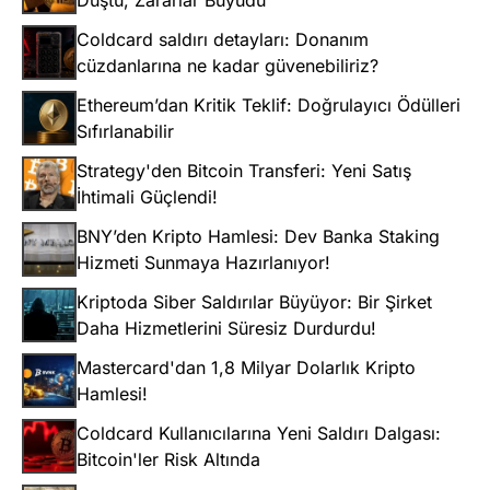
Düştü, Zararlar Büyüdü
Coldcard saldırı detayları: Donanım
cüzdanlarına ne kadar güvenebiliriz?
Ethereum’dan Kritik Teklif: Doğrulayıcı Ödülleri
Sıfırlanabilir
Strategy'den Bitcoin Transferi: Yeni Satış
İhtimali Güçlendi!
BNY’den Kripto Hamlesi: Dev Banka Staking
Hizmeti Sunmaya Hazırlanıyor!
Kriptoda Siber Saldırılar Büyüyor: Bir Şirket
Daha Hizmetlerini Süresiz Durdurdu!
Mastercard'dan 1,8 Milyar Dolarlık Kripto
Hamlesi!
Coldcard Kullanıcılarına Yeni Saldırı Dalgası:
Bitcoin'ler Risk Altında