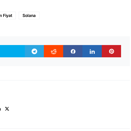
 Fiyat
Solana
n