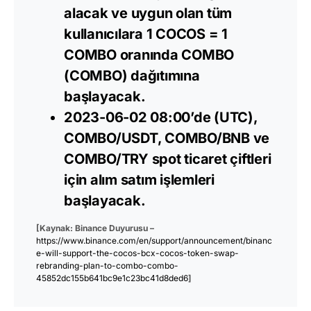
alacak ve uygun olan tüm
kullanıcılara 1 COCOS = 1
COMBO oranında COMBO
(COMBO) dağıtımına
başlayacak.
2023-06-02 08:00’de (UTC),
COMBO/USDT, COMBO/BNB ve
COMBO/TRY spot ticaret çiftleri
için alım satım işlemleri
başlayacak.
[Kaynak: Binance Duyurusu –
https://www.binance.com/en/support/announcement/binanc
e-will-support-the-cocos-bcx-cocos-token-swap-
rebranding-plan-to-combo-combo-
45852dc155b641bc9e1c23bc41d8ded6
]