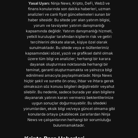
Yasal Uyarı:
Ninja News, Kripto, DeFi, Web3 ve
finans konularında son dakika haberleri, uzman
analizleri ve canlı fiyat güncellemeleri sunan bir
haber sitesidir. Bu sitede yer alan yatırım bilgisi,
yorum ve tavsiyeler yatırım danışmanlığı
kapsamında değildir. Yatırım danışmanlığı hizmeti,
yetkili kuruluşlar tarafından kişilerin risk ve getiri
tercihlerini dikkate alarak, kişiye özel olarak
sunulmaktadır. Bu sitede veya e-bültenlerimiz
kapsamındaki sözel, yazılı ve grafiksel dahil olmak
üzere tüm bilgi ve analizler; herhangi bir karara
dayanak oluşturması noktasında herhangi bir
teminat, garanti oluşturmamakta ve yalnızca bilgi
edinilmesi amacıyla paylaşılmaktadır. Ninja News
hiçbir şekil ve surette ön onay, ihbar ve ihtara gerek
olmaksızın söz konusu bilgileri değiştirebilir veyahut
silebilir. Bu nedenle, sadece burada yer alan bilgilere
dayanarak yatırım kararı vermeniz beklentilerinize
uygun sonuçlar doğurmayabilir. Bu sitedeki
yorumlardan, eksik bilgi ve/veya güncel olmama gibi
konularda ortaya çıkabilecek zararlardan Ninja
News ve çalışanlarının herhangi bir sorumluluğu
bulunmamaktadır.