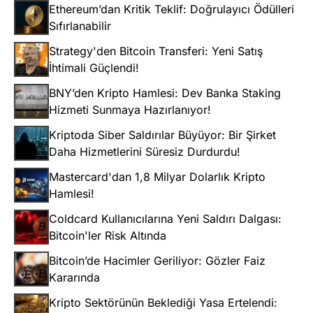
Ethereum’dan Kritik Teklif: Doğrulayıcı Ödülleri
Sıfırlanabilir
Strategy'den Bitcoin Transferi: Yeni Satış
İhtimali Güçlendi!
BNY’den Kripto Hamlesi: Dev Banka Staking
Hizmeti Sunmaya Hazırlanıyor!
Kriptoda Siber Saldırılar Büyüyor: Bir Şirket
Daha Hizmetlerini Süresiz Durdurdu!
Mastercard'dan 1,8 Milyar Dolarlık Kripto
Hamlesi!
Coldcard Kullanıcılarına Yeni Saldırı Dalgası:
Bitcoin'ler Risk Altında
Bitcoin’de Hacimler Geriliyor: Gözler Faiz
Kararında
Kripto Sektörünün Beklediği Yasa Ertelendi: