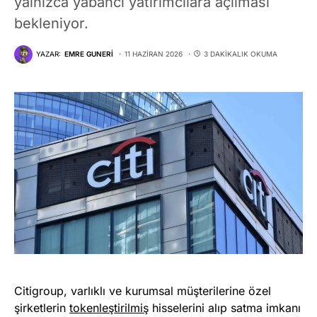
yalnızca yabancı yatırımcılara açılması
bekleniyor.
YAZAR:
EMRE GUNERI
11 HAZIRAN 2026
3 DAKIKALIK OKUMA
Citigroup, varlıklı ve kurumsal müşterilerine özel
şirketlerin
tokenleştirilmiş
hisselerini alıp satma imkanı