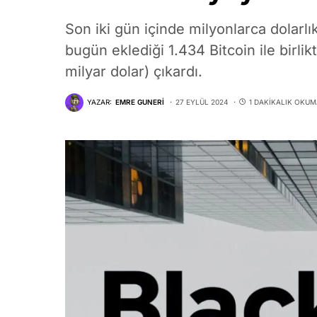
Son iki gün içinde milyonlarca dolarl
bugün eklediği 1.434 Bitcoin ile birli
milyar dolar) çıkardı.
YAZAR:
EMRE GUNERI
27 EYLÜL 2024
1 DAKIKALIK OKUM