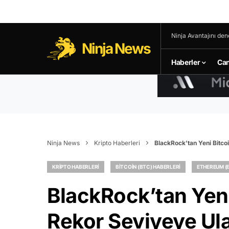
Ninja Avantajını den
Ninja News
Haberler
Can
Ninja News
Kripto Haberleri
BlackRock’tan Yeni Bitcoi
KRIPTO HABERLERI
BITCOIN (BTC) HABERLERI
ETHEREUM (E
BlackRock’tan Yeni
Rekor Seviyeye Ula