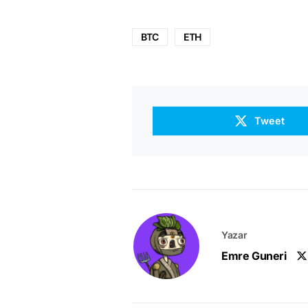
BTC
ETH
Tweet
Yazar
Emre Guneri