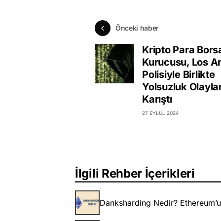
Önceki haber
Kripto Para Bors
Kurucusu, Los A
Polisiyle Birlikte
Yolsuzluk Olayla
Karıştı
27 EYLÜL 2024
İlgili Rehber İçerikleri
Danksharding Nedir? Ethereum’un 