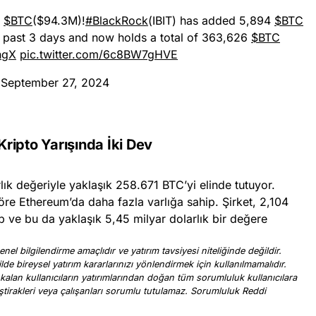
4
$BTC
($94.3M)!
#BlackRock
(IBIT) has added 5,894
$BTC
he past 3 days and now holds a total of 363,626
$BTC
ngX
pic.twitter.com/6c8BW7gHVE
)
September 27, 2024
ripto Yarışında İki Dev
lık değeriyle yaklaşık 258.671 BTC’yi elinde tutuyor.
re Ethereum’da daha fazla varlığa sahip. Şirket, 2,104
 ve bu da yaklaşık 5,45 milyar dolarlık bir değere
nel bilgilendirme amaçlıdır ve yatırım tavsiyesi niteliğinde değildir.
ilde bireysel yatırım kararlarınızı yönlendirmek için kullanılmamalıdır.
 kalan kullanıcıların yatırımlarından doğan tüm sorumluluk kullanıcılara
, iştirakleri veya çalışanları sorumlu tutulamaz. Sorumluluk Reddi
.