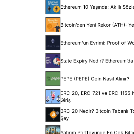
Ethereum 10 Yaşında: Akıllı Söz
Bitcoin’den Yeni Rekor (ATH): Ye
Ethereum'un Evrimi: Proof of Wo
State Expiry Nedir? Ethereum’da
PEPE (PEPE) Coin Nasıl Alınır?
ERC-20, ERC-721 ve ERC-1155 Ne
Giriş
BRC-20 Nedir? Bitcoin Tabanlı 
Şey
Yatırım Portföyünde En Çok Bitc