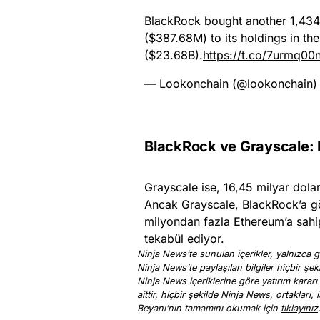
BlackRock bought another 1,43
($387.68M) to its holdings in t
($23.68B).
https://t.co/7urmq00
— Lookonchain (@lookonchain
BlackRock ve Grayscale: K
Grayscale ise, 16,45 milyar dolar
Ancak Grayscale, BlackRock’a gö
milyondan fazla Ethereum’a sahip
tekabül ediyor.
Ninja News’te sunulan içerikler, yalnızca ge
Ninja News’te paylaşılan bilgiler hiçbir şek
Ninja News içeriklerine göre yatırım kararı
aittir, hiçbir şekilde Ninja News, ortakları
Beyanı’nın tamamını okumak için
tıklayınız