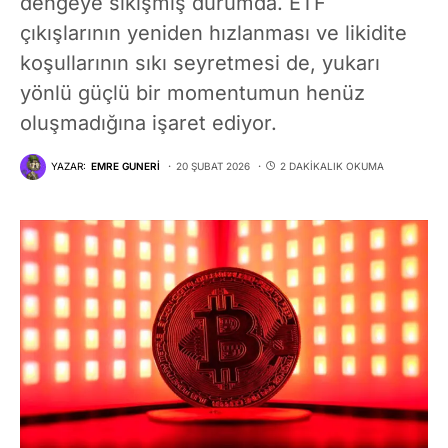
dengeye sıkışmış durumda. ETF
çıkışlarının yeniden hızlanması ve likidite
koşullarının sıkı seyretmesi de, yukarı
yönlü güçlü bir momentumun henüz
oluşmadığına işaret ediyor.
YAZAR:
EMRE GUNERI
20 ŞUBAT 2026
2 DAKIKALIK OKUMA