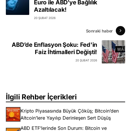
Euro ile ABD’ye Bağlılık
Azaltılacak!
20 ŞUBAT 2026
Sonraki haber
ABD’de Enflasyon Şoku: Fed'in
Faiz İhtimalleri Değişti!
20 ŞUBAT 2026
İlgili Rehber İçerikleri
Kripto Piyasasında Büyük Çöküş; Bitcoin’den
Altcoin’lere Yayılıp Derinleşen Sert Düşüş
ABD ETF’lerinde Son Durum: Bitcoin ve