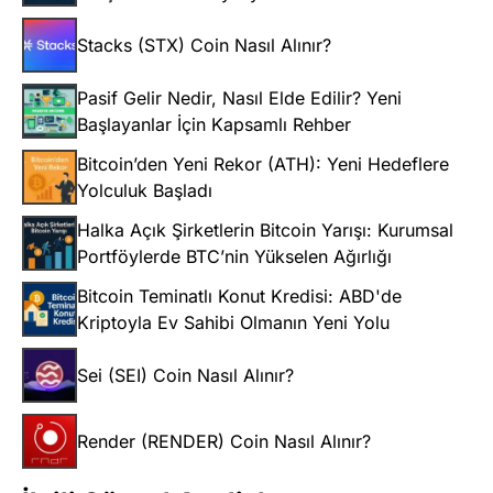
Stacks (STX) Coin Nasıl Alınır?
Pasif Gelir Nedir, Nasıl Elde Edilir? Yeni
Başlayanlar İçin Kapsamlı Rehber
Bitcoin’den Yeni Rekor (ATH): Yeni Hedeflere
Yolculuk Başladı
Halka Açık Şirketlerin Bitcoin Yarışı: Kurumsal
Portföylerde BTC’nin Yükselen Ağırlığı
Bitcoin Teminatlı Konut Kredisi: ABD'de
Kriptoyla Ev Sahibi Olmanın Yeni Yolu
Sei (SEI) Coin Nasıl Alınır?
Render (RENDER) Coin Nasıl Alınır?