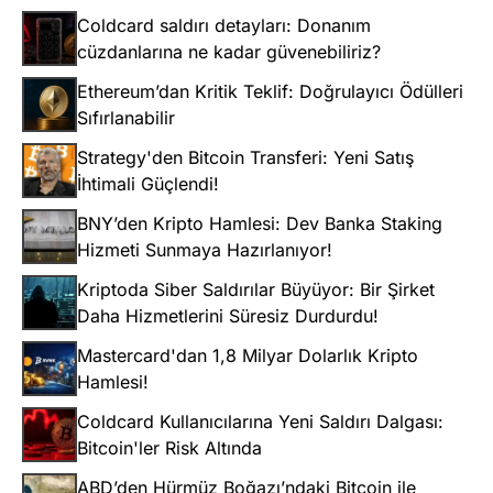
Coldcard saldırı detayları: Donanım
cüzdanlarına ne kadar güvenebiliriz?
Ethereum’dan Kritik Teklif: Doğrulayıcı Ödülleri
Sıfırlanabilir
Strategy'den Bitcoin Transferi: Yeni Satış
İhtimali Güçlendi!
BNY’den Kripto Hamlesi: Dev Banka Staking
Hizmeti Sunmaya Hazırlanıyor!
Kriptoda Siber Saldırılar Büyüyor: Bir Şirket
Daha Hizmetlerini Süresiz Durdurdu!
Mastercard'dan 1,8 Milyar Dolarlık Kripto
Hamlesi!
Coldcard Kullanıcılarına Yeni Saldırı Dalgası:
Bitcoin'ler Risk Altında
ABD’den Hürmüz Boğazı’ndaki Bitcoin ile