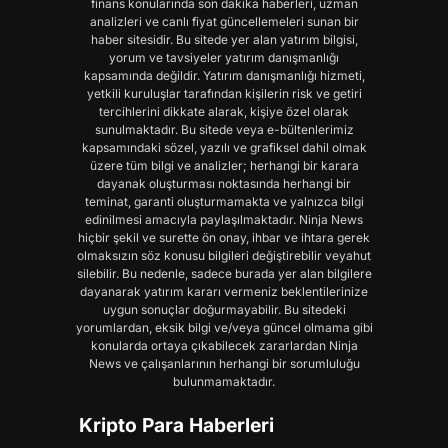
finans konularında son dakika haberleri, uzman
analizleri ve canlı fiyat güncellemeleri sunan bir
haber sitesidir. Bu sitede yer alan yatırım bilgisi,
yorum ve tavsiyeler yatırım danışmanlığı
kapsamında değildir. Yatırım danışmanlığı hizmeti,
yetkili kuruluşlar tarafından kişilerin risk ve getiri
tercihlerini dikkate alarak, kişiye özel olarak
sunulmaktadır. Bu sitede veya e-bültenlerimiz
kapsamındaki sözel, yazılı ve grafiksel dahil olmak
üzere tüm bilgi ve analizler; herhangi bir karara
dayanak oluşturması noktasında herhangi bir
teminat, garanti oluşturmamakta ve yalnızca bilgi
edinilmesi amacıyla paylaşılmaktadır. Ninja News
hiçbir şekil ve surette ön onay, ihbar ve ihtara gerek
olmaksızın söz konusu bilgileri değiştirebilir veyahut
silebilir. Bu nedenle, sadece burada yer alan bilgilere
dayanarak yatırım kararı vermeniz beklentilerinize
uygun sonuçlar doğurmayabilir. Bu sitedeki
yorumlardan, eksik bilgi ve/veya güncel olmama gibi
konularda ortaya çıkabilecek zararlardan Ninja
News ve çalışanlarının herhangi bir sorumluluğu
bulunmamaktadır.
Kripto Para Haberleri