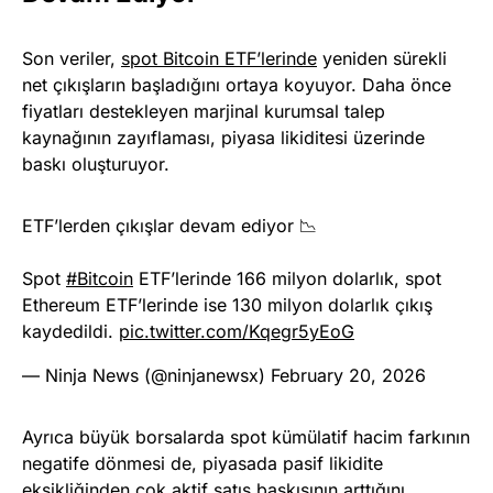
Son veriler,
spot Bitcoin ETF’lerinde
yeniden sürekli
net çıkışların başladığını ortaya koyuyor. Daha önce
fiyatları destekleyen marjinal kurumsal talep
kaynağının zayıflaması, piyasa likiditesi üzerinde
baskı oluşturuyor.
ETF’lerden çıkışlar devam ediyor 📉
Spot
#Bitcoin
ETF’lerinde 166 milyon dolarlık, spot
Ethereum ETF’lerinde ise 130 milyon dolarlık çıkış
kaydedildi.
pic.twitter.com/Kqegr5yEoG
— Ninja News (@ninjanewsx)
February 20, 2026
Ayrıca büyük borsalarda spot kümülatif hacim farkının
negatife dönmesi de, piyasada pasif likidite
eksikliğinden çok aktif satış baskısının arttığını