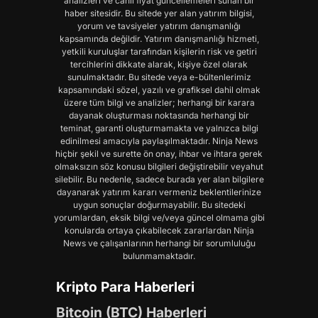
analizleri ve canlı fiyat güncellemeleri sunan bir
haber sitesidir. Bu sitede yer alan yatırım bilgisi,
yorum ve tavsiyeler yatırım danışmanlığı
kapsamında değildir. Yatırım danışmanlığı hizmeti,
yetkili kuruluşlar tarafından kişilerin risk ve getiri
tercihlerini dikkate alarak, kişiye özel olarak
sunulmaktadır. Bu sitede veya e-bültenlerimiz
kapsamındaki sözel, yazılı ve grafiksel dahil olmak
üzere tüm bilgi ve analizler; herhangi bir karara
dayanak oluşturması noktasında herhangi bir
teminat, garanti oluşturmamakta ve yalnızca bilgi
edinilmesi amacıyla paylaşılmaktadır. Ninja News
hiçbir şekil ve surette ön onay, ihbar ve ihtara gerek
olmaksızın söz konusu bilgileri değiştirebilir veyahut
silebilir. Bu nedenle, sadece burada yer alan bilgilere
dayanarak yatırım kararı vermeniz beklentilerinize
uygun sonuçlar doğurmayabilir. Bu sitedeki
yorumlardan, eksik bilgi ve/veya güncel olmama gibi
konularda ortaya çıkabilecek zararlardan Ninja
News ve çalışanlarının herhangi bir sorumluluğu
bulunmamaktadır.
Kripto Para Haberleri
Bitcoin (BTC) Haberleri