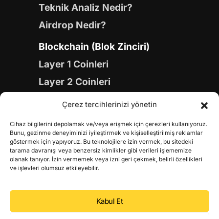
Teknik Analiz Nedir?
Airdrop Nedir?
Blockchain (Blok Zinciri)
Layer 1 Coinleri
Layer 2 Coinleri
Yapay Zeka (AI) Coinleri
Çerez tercihlerinizi yönetin
Meme Coinleri
Cihaz bilgilerini depolamak ve/veya erişmek için çerezleri kullanıyoruz.
Gaming Coinleri
Bunu, gezinme deneyiminizi iyileştirmek ve kişiselleştirilmiş reklamlar
göstermek için yapıyoruz. Bu teknolojilere izin vermek, bu sitedeki
RWA Coinleri
tarama davranışı veya benzersiz kimlikler gibi verileri işlememize
olanak tanıyor. İzin vermemek veya izni geri çekmek, belirli özellikleri
DeFi Coinleri
ve işlevleri olumsuz etkileyebilir.
DePIN Coinleri
Kabul Et
Metaverse Coinleri