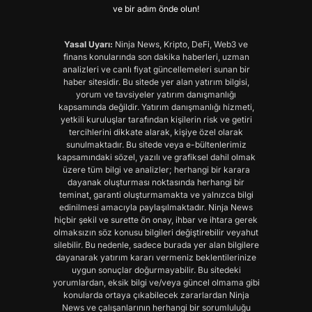
ve bir adım önde olun!
Yasal Uyarı:
Ninja News, Kripto, DeFi, Web3 ve
finans konularında son dakika haberleri, uzman
analizleri ve canlı fiyat güncellemeleri sunan bir
haber sitesidir. Bu sitede yer alan yatırım bilgisi,
yorum ve tavsiyeler yatırım danışmanlığı
kapsamında değildir. Yatırım danışmanlığı hizmeti,
yetkili kuruluşlar tarafından kişilerin risk ve getiri
tercihlerini dikkate alarak, kişiye özel olarak
sunulmaktadır. Bu sitede veya e-bültenlerimiz
kapsamındaki sözel, yazılı ve grafiksel dahil olmak
üzere tüm bilgi ve analizler; herhangi bir karara
dayanak oluşturması noktasında herhangi bir
teminat, garanti oluşturmamakta ve yalnızca bilgi
edinilmesi amacıyla paylaşılmaktadır. Ninja News
hiçbir şekil ve surette ön onay, ihbar ve ihtara gerek
olmaksızın söz konusu bilgileri değiştirebilir veyahut
silebilir. Bu nedenle, sadece burada yer alan bilgilere
dayanarak yatırım kararı vermeniz beklentilerinize
uygun sonuçlar doğurmayabilir. Bu sitedeki
yorumlardan, eksik bilgi ve/veya güncel olmama gibi
konularda ortaya çıkabilecek zararlardan Ninja
News ve çalışanlarının herhangi bir sorumluluğu