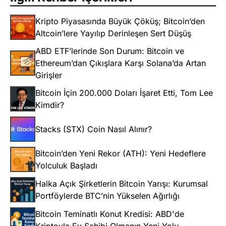
Kripto Piyasasında Büyük Çöküş; Bitcoin’den
Altcoin’lere Yayılıp Derinleşen Sert Düşüş
ABD ETF’lerinde Son Durum: Bitcoin ve
Ethereum’dan Çıkışlara Karşı Solana’da Artan
Girişler
Bitcoin İçin 200.000 Doları İşaret Etti, Tom Lee
Kimdir?
Stacks (STX) Coin Nasıl Alınır?
Bitcoin’den Yeni Rekor (ATH): Yeni Hedeflere
Yolculuk Başladı
Halka Açık Şirketlerin Bitcoin Yarışı: Kurumsal
Portföylerde BTC’nin Yükselen Ağırlığı
Bitcoin Teminatlı Konut Kredisi: ABD'de