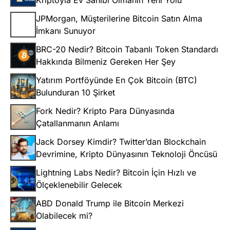
Kriptoyla Ev Sahibi Olmanın Yeni Yolu
JPMorgan, Müşterilerine Bitcoin Satın Alma
İmkanı Sunuyor
BRC-20 Nedir? Bitcoin Tabanlı Token Standardı
Hakkında Bilmeniz Gereken Her Şey
Yatırım Portföyünde En Çok Bitcoin (BTC)
Bulunduran 10 Şirket
Fork Nedir? Kripto Para Dünyasında
Çatallanmanın Anlamı
Jack Dorsey Kimdir? Twitter’dan Blockchain
Devrimine, Kripto Dünyasının Teknoloji Öncüsü
Lightning Labs Nedir? Bitcoin İçin Hızlı ve
Ölçeklenebilir Gelecek
ABD Donald Trump ile Bitcoin Merkezi
Olabilecek mi?