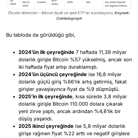
Önceki dönemler – Bitcoin fiyatı ve spot ETF’ler korelasyonu,
Kaynak:
Cointelegraph
Bu tabloda da görüldüğü gibi,
2024’ün ilk çeyreğinde
7 haftada 11,39 milyar
dolarlık girişle Bitcoin %57 yükselmiş, ancak son
iki haftada fiyat artışı duraklamıştı.
2024’ün üçüncü çeyreğinde
ise 16,8 milyar
dolarlık güçlü giriş %66’lık artış getirmiş, fakat
girişler yavaşlayınca fiyat da %9 düşmüştü.
2025’in ilk çeyreğinde
, kısa sürede 3,8 milyar
dolarlık girişle Bitcoin 110.000 dolara çıkarak
yeni zirve yaptı, ancak ardından %4,8’lik bir
düşüş yaşandı.
2025 ikinci çeyreğinde
ise 5,8 milyar dolarlık
girişe rağmen fiyat %22 arttı ve negatif girişlere