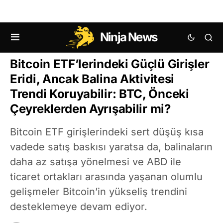
Ninja News
KRIPTO HABERLERI
BITCOIN (BTC) HABERLERI
Bitcoin ETF’lerindeki Güçlü Girişler
Eridi, Ancak Balina Aktivitesi
Trendi Koruyabilir: BTC, Önceki
Çeyreklerden Ayrışabilir mi?
Bitcoin ETF girişlerindeki sert düşüş kısa
vadede satış baskısı yaratsa da, balinaların
daha az satışa yönelmesi ve ABD ile
ticaret ortakları arasında yaşanan olumlu
gelişmeler Bitcoin’in yükseliş trendini
desteklemeye devam ediyor.