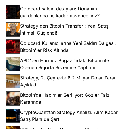
Coldcard saldırı detayları: Donanım
cüzdanlarına ne kadar güvenebiliriz?
Strategy'den Bitcoin Transferi: Yeni Satış
İhtimali Güçlendi!
Coldcard Kullanıcılarına Yeni Saldırı Dalgası:
Bitcoin'ler Risk Altında
ABD’den Hürmüz Boğazı’ndaki Bitcoin ile
Ödenen Sigorta Sistemine Yaptırım
Strategy, 2. Çeyrekte 8,2 Milyar Dolar Zarar
Açıkladı
Bitcoin’de Hacimler Geriliyor: Gözler Faiz
Kararında
CryptoQuant’tan Strategy Analizi: Alım Kadar
Satış Planı da Şart