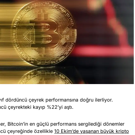
ıf dördüncü çeyrek performansına doğru ilerliyor.
cü çeyrekteki kayıp %22’yi aştı.
er, Bitcoin’in en güçlü performans sergilediği dönemler
üncü çeyreğinde özellikle
10 Ekim’de yaşanan büyük kripto