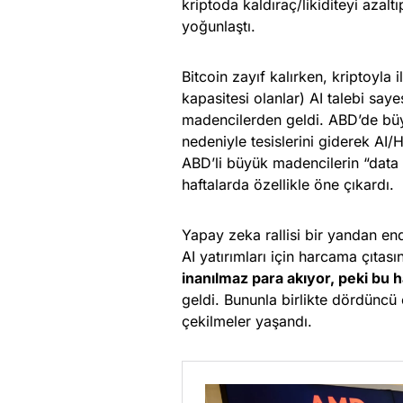
kriptoda kaldıraç/likiditeyi azalt
yoğunlaştı.
Bitcoin zayıf kalırken, kriptoyla i
kapasitesi olanlar) AI talebi say
madencilerden geldi. ABD’de büyük
nedeniyle tesislerini giderek AI
ABD’li büyük madencilerin “data c
haftalarda özellikle öne çıkardı.
Yapay zeka rallisi bir yandan end
AI yatırımları için harcama çıta
inanılmaz para akıyor, peki bu 
geldi. Bununla birlikte dördüncü
çekilmeler yaşandı.