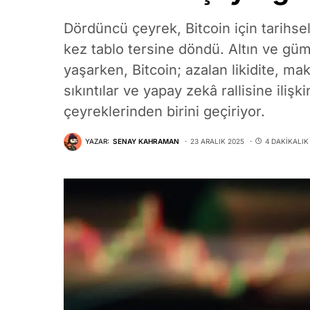
Dördüncü çeyrek, Bitcoin için tarihse
kez tablo tersine döndü. Altın ve güm
yaşarken, Bitcoin; azalan likidite, mak
sıkıntılar ve yapay zekâ rallisine ili
çeyreklerinden birini geçiriyor.
YAZAR:
SENAY KAHRAMAN
23 ARALIK 2025
4 DAKIKALI