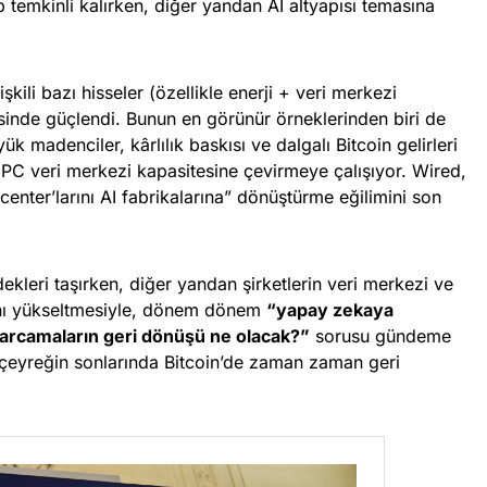
ıp temkinli kalırken, diğer yandan AI altyapısı temasına
lişkili bazı hisseler (özellikle enerji + veri merkezi
esinde güçlendi. Bunun en görünür örneklerinden biri de
 madenciler, kârlılık baskısı ve dalgalı Bitcoin gelirleri
/HPC veri merkezi kapasitesine çevirmeye çalışıyor. Wired,
enter’larını AI fabrikalarına” dönüştürme eğilimini son
ekleri taşırken, diğer yandan şirketlerin veri merkezi ve
sını yükseltmesiyle, dönem dönem
“yapay zekaya
harcamaların geri dönüşü ne olacak?”
sorusu gündeme
 çeyreğin sonlarında Bitcoin’de zaman zaman geri