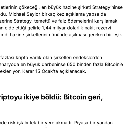
etlerinin çökeceği, en büyük hazine şirketi Strategy’ninse
urdu. Michael Saylor birkaç kez açıklama yapsa da
üzerine
Strategy
, temettü ve faiz ödemelerini karşılamak
elde ettiği gelirle 1,44 milyar dolarlık nakit rezervi
di hazine şirketlerinin önünde aşılması gereken bir eşik
zlası kripto varlık olan şirketleri endekslerden
 senaryoda en büyük darbeninse 650 binden fazla Bitcoin’e
ekleniyor. Karar 15 Ocak’ta açıklanacak.
iptoyu ikiye böldü: Bitcoin geri,
e risk iştahı tek bir yere akmadı. Piyasa bir yandan