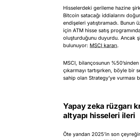
Hisselerdeki gerileme hazine şirk
Bitcoin satacağı iddialarını doğ
endişeleri yatıştıramadı. Bunun 
için ATM hisse satış programından 
oluşturduğunu duyurdu. Ancak şim
bulunuyor:
MSCI kararı
.
MSCI, bilançosunun %50’sinden fa
çıkarmayı tartışırken, böyle bir
sahip olan Strategy’ye vurması b
Yapay zeka rüzgarı kr
altyapı hisseleri ileri
Öte yandan 2025’in son çeyreğind