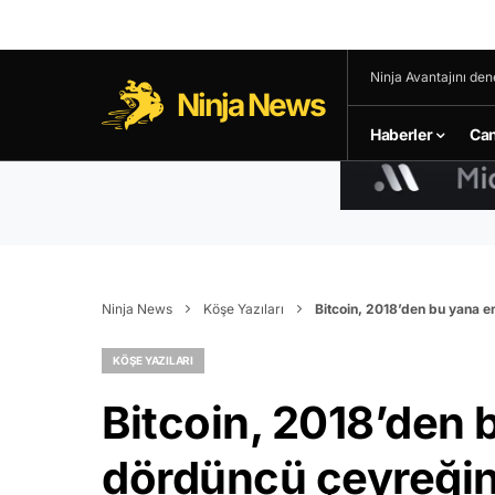
Ninja Avantajını den
Ninja News
Haberler
Can
Ninja News
Köşe Yazıları
Bitcoin, 2018’den bu yana en
KÖŞE YAZILARI
Bitcoin, 2018’den 
dördüncü çeyreğine