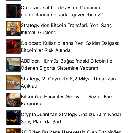
Coldcard saldırı detayları: Donanım
cüzdanlarına ne kadar güvenebiliriz?
Strategy'den Bitcoin Transferi: Yeni Satış
İhtimali Güçlendi!
Coldcard Kullanıcılarına Yeni Saldırı Dalgası:
Bitcoin'ler Risk Altında
ABD’den Hürmüz Boğazı’ndaki Bitcoin ile
Ödenen Sigorta Sistemine Yaptırım
Strategy, 2. Çeyrekte 8,2 Milyar Dolar Zarar
Açıkladı
Bitcoin’de Hacimler Geriliyor: Gözler Faiz
Kararında
CryptoQuant’tan Strategy Analizi: Alım Kadar
Satış Planı da Şart
2017’den Bu Yana Hareketsiz Olan Bitcoin’ler