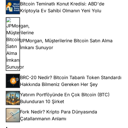
Bitcoin Teminatlı Konut Kredisi: ABD'de
Kriptoyla Ev Sahibi Olmanın Yeni Yolu
JPMorgan, Müşterilerine Bitcoin Satın Alma
İmkanı Sunuyor
BRC-20 Nedir? Bitcoin Tabanlı Token Standardı
Hakkında Bilmeniz Gereken Her Şey
Yatırım Portföyünde En Çok Bitcoin (BTC)
Bulunduran 10 Şirket
Fork Nedir? Kripto Para Dünyasında
Çatallanmanın Anlamı