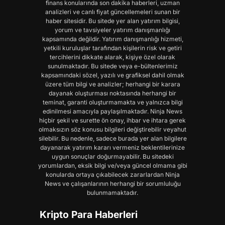
finans konularında son dakika haberleri, uzman
analizleri ve canlı fiyat güncellemeleri sunan bir
haber sitesidir. Bu sitede yer alan yatırım bilgisi,
yorum ve tavsiyeler yatırım danışmanlığı
kapsamında değildir. Yatırım danışmanlığı hizmeti,
yetkili kuruluşlar tarafından kişilerin risk ve getiri
tercihlerini dikkate alarak, kişiye özel olarak
sunulmaktadır. Bu sitede veya e-bültenlerimiz
kapsamındaki sözel, yazılı ve grafiksel dahil olmak
üzere tüm bilgi ve analizler; herhangi bir karara
dayanak oluşturması noktasında herhangi bir
teminat, garanti oluşturmamakta ve yalnızca bilgi
edinilmesi amacıyla paylaşılmaktadır. Ninja News
hiçbir şekil ve surette ön onay, ihbar ve ihtara gerek
olmaksızın söz konusu bilgileri değiştirebilir veyahut
silebilir. Bu nedenle, sadece burada yer alan bilgilere
dayanarak yatırım kararı vermeniz beklentilerinize
uygun sonuçlar doğurmayabilir. Bu sitedeki
yorumlardan, eksik bilgi ve/veya güncel olmama gibi
konularda ortaya çıkabilecek zararlardan Ninja
News ve çalışanlarının herhangi bir sorumluluğu
bulunmamaktadır.
Kripto Para Haberleri