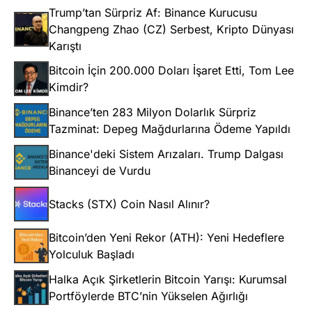
Trump’tan Sürpriz Af: Binance Kurucusu
Changpeng Zhao (CZ) Serbest, Kripto Dünyası
Karıştı
Bitcoin İçin 200.000 Doları İşaret Etti, Tom Lee
Kimdir?
Binance’ten 283 Milyon Dolarlık Sürpriz
Tazminat: Depeg Mağdurlarına Ödeme Yapıldı
Binance'deki Sistem Arızaları. Trump Dalgası
Binanceyi de Vurdu
Stacks (STX) Coin Nasıl Alınır?
Bitcoin’den Yeni Rekor (ATH): Yeni Hedeflere
Yolculuk Başladı
Halka Açık Şirketlerin Bitcoin Yarışı: Kurumsal
Portföylerde BTC’nin Yükselen Ağırlığı