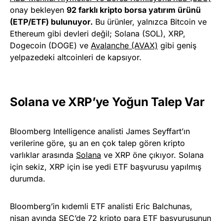
onay bekleyen
92 farklı kripto borsa yatırım ürünü
(ETP/ETF) bulunuyor.
Bu ürünler, yalnızca Bitcoin ve
Ethereum gibi devleri değil; Solana (SOL), XRP,
Dogecoin (DOGE) ve
Avalanche (AVAX)
gibi geniş
yelpazedeki altcoinleri de kapsıyor.
Solana ve XRP’ye Yoğun Talep Var
Bloomberg Intelligence analisti James Seyffart’ın
verilerine göre, şu an en çok talep gören kripto
varlıklar arasında
Solana
ve XRP öne çıkıyor. Solana
için sekiz, XRP için ise yedi ETF başvurusu yapılmış
durumda.
Bloomberg’in kıdemli ETF analisti Eric Balchunas,
nisan ayında SEC’de 72 kripto para ETF başvurusunun