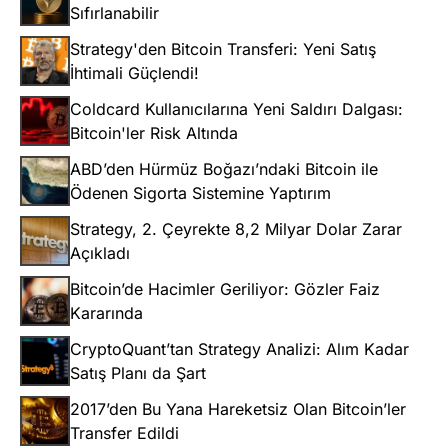
Sıfırlanabilir
Strategy'den Bitcoin Transferi: Yeni Satış
İhtimali Güçlendi!
Coldcard Kullanıcılarına Yeni Saldırı Dalgası:
Bitcoin'ler Risk Altında
ABD’den Hürmüz Boğazı’ndaki Bitcoin ile
Ödenen Sigorta Sistemine Yaptırım
Strategy, 2. Çeyrekte 8,2 Milyar Dolar Zarar
Açıkladı
Bitcoin’de Hacimler Geriliyor: Gözler Faiz
Kararında
CryptoQuant’tan Strategy Analizi: Alım Kadar
Satış Planı da Şart
2017’den Bu Yana Hareketsiz Olan Bitcoin’ler
Transfer Edildi