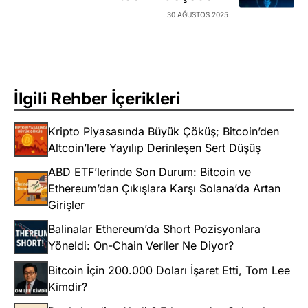
30 AĞUSTOS 2025
İlgili Rehber İçerikleri
Kripto Piyasasında Büyük Çöküş; Bitcoin’den
Altcoin’lere Yayılıp Derinleşen Sert Düşüş
ABD ETF’lerinde Son Durum: Bitcoin ve
Ethereum’dan Çıkışlara Karşı Solana’da Artan
Girişler
Balinalar Ethereum’da Short Pozisyonlara
Yöneldi: On-Chain Veriler Ne Diyor?
Bitcoin İçin 200.000 Doları İşaret Etti, Tom Lee
Kimdir?