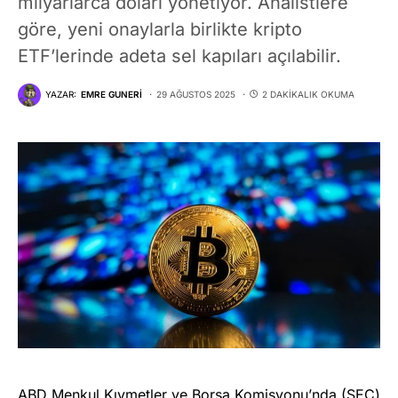
milyarlarca doları yönetiyor. Analistlere
göre, yeni onaylarla birlikte kripto
ETF’lerinde adeta sel kapıları açılabilir.
YAZAR:
EMRE GUNERI
29 AĞUSTOS 2025
2 DAKIKALIK OKUMA
ABD Menkul Kıymetler ve Borsa Komisyonu’nda (SEC)