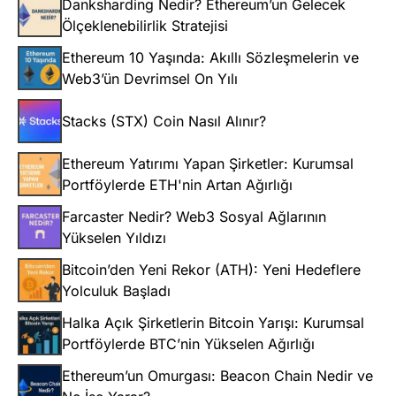
Danksharding Nedir? Ethereum’un Gelecek
Ölçeklenebilirlik Stratejisi
Ethereum 10 Yaşında: Akıllı Sözleşmelerin ve
Web3’ün Devrimsel On Yılı
Stacks (STX) Coin Nasıl Alınır?
Ethereum Yatırımı Yapan Şirketler: Kurumsal
Portföylerde ETH'nin Artan Ağırlığı
Farcaster Nedir? Web3 Sosyal Ağlarının
Yükselen Yıldızı
Bitcoin’den Yeni Rekor (ATH): Yeni Hedeflere
Yolculuk Başladı
Halka Açık Şirketlerin Bitcoin Yarışı: Kurumsal
Portföylerde BTC’nin Yükselen Ağırlığı
Ethereum’un Omurgası: Beacon Chain Nedir ve