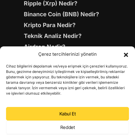
Ripple (Xrp) Nedir?
Binance Coin (BNB) Nedir?
Kripto Para Nedir?
Teknik Analiz Nedir?
Airdrop Nedir?
Çerez tercihlerinizi yönetin
Blockchain (Blok Zinciri)
Cihaz bilgilerini depolamak ve/veya erişmek için çerezleri kullanıyoruz.
Layer 1 Coinleri
Bunu, gezinme deneyiminizi iyileştirmek ve kişiselleştirilmiş reklamlar
göstermek için yapıyoruz. Bu teknolojilere izin vermek, bu sitedeki
Layer 2 Coinleri
tarama davranışı veya benzersiz kimlikler gibi verileri işlememize
olanak tanıyor. İzin vermemek veya izni geri çekmek, belirli özellikleri
Yapay Zeka (AI) Coinleri
ve işlevleri olumsuz etkileyebilir.
Meme Coinleri
Gaming Coinleri
Kabul Et
RWA Coinleri
Reddet