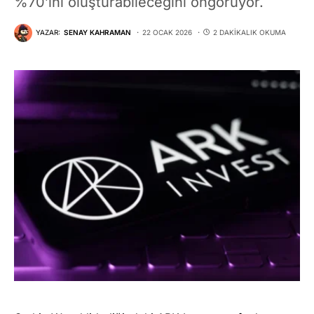
%70’ini oluşturabileceğini öngörüyor.
YAZAR:
SENAY KAHRAMAN
22 OCAK 2026
2 DAKIKALIK OKUMA