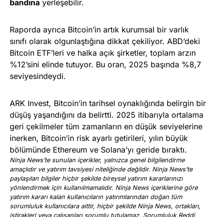
bandına
yerleşebilir.
Raporda ayrıca Bitcoin’in artık kurumsal bir varlık
sınıfı olarak olgunlaştığına dikkat çekiliyor. ABD’deki
Bitcoin ETF’leri ve halka açık şirketler, toplam arzın
%12’sini elinde tutuyor. Bu oran, 2025 başında %8,7
seviyesindeydi.
ARK Invest, Bitcoin’in tarihsel oynaklığında belirgin bir
düşüş yaşandığını da belirtti. 2025 itibarıyla ortalama
geri çekilmeler tüm zamanların en düşük seviyelerine
inerken, Bitcoin’in risk ayarlı getirileri, yılın büyük
bölümünde Ethereum ve Solana’yı geride bıraktı.
Ninja News’te sunulan içerikler, yalnızca genel bilgilendirme
amaçlıdır ve yatırım tavsiyesi niteliğinde değildir. Ninja News’te
paylaşılan bilgiler hiçbir şekilde bireysel yatırım kararlarınızı
yönlendirmek için kullanılmamalıdır. Ninja News içeriklerine göre
yatırım kararı kalan kullanıcıların yatırımlarından doğan tüm
sorumluluk kullanıcılara aittir, hiçbir şekilde Ninja News, ortakları,
iştirakleri veya çalışanları sorumlu tutulamaz. Sorumluluk Reddi