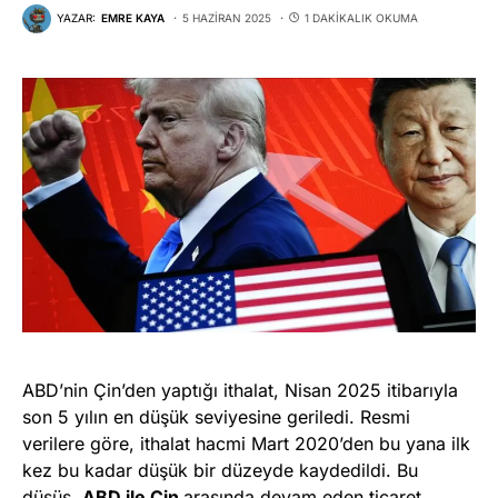
YAZAR:
EMRE KAYA
5 HAZIRAN 2025
1 DAKIKALIK OKUMA
ABD’nin Çin’den yaptığı ithalat, Nisan 2025 itibarıyla
son 5 yılın en düşük seviyesine geriledi. Resmi
verilere göre, ithalat hacmi Mart 2020’den bu yana ilk
kez bu kadar düşük bir düzeyde kaydedildi. Bu
düşüş,
ABD ile Çin
arasında devam eden ticaret