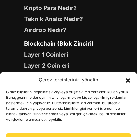
Kripto Para Nedir?
Teknik Analiz Nedir?
Airdrop Nedir?
Blockchain (Blok Zinciri)
Layer 1 Coinleri
Layer 2 Coinleri
Yapay Zeka (AI) Coinleri
Çerez tercihlerinizi yönetin
Meme Coinleri
Cihaz bilgilerini depolamak ve/veya erişmek için çerezleri kullanıyoruz.
Gaming Coinleri
Bunu, gezinme deneyiminizi iyileştirmek ve kişiselleştirilmiş reklamlar
göstermek için yapıyoruz. Bu teknolojilere izin vermek, bu sitedeki
RWA Coinleri
tarama davranışı veya benzersiz kimlikler gibi verileri işlememize
olanak tanıyor. İzin vermemek veya izni geri çekmek, belirli özellikleri
DeFi Coinleri
ve işlevleri olumsuz etkileyebilir.
DePIN Coinleri