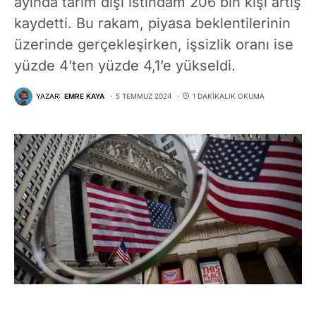
ayında tarım dışı istihdam 206 bin kişi artış
kaydetti. Bu rakam, piyasa beklentilerinin
üzerinde gerçekleşirken, işsizlik oranı ise
yüzde 4’ten yüzde 4,1’e yükseldi.
YAZAR:
EMRE KAYA
5 TEMMUZ 2024
1 DAKIKALIK OKUMA