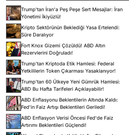
Trump'tan İran'a Peş Peşe Sert Mesajlar: İran
Yönetimi İkiyüzlü!
Kripto Sektörünün Beklediği Yasa Ertelendi:
Süre Daralıyor
Fort Knox Gizemi Çözüldü! ABD Altın
Rezervlerini Doğruladı!
Trump'tan Kriptoda Etik Hamlesi: Federal
Yetkililerin Token Çıkarması Yasaklanıyor!
Trump'tan 60 Ülkeye Yeni Gümrük Hamlesi:
ABD Bu Hafta Tarifeleri Açıklayabilir!
ABD Enflasyonu Beklentilerin Altında Kaldı:
Fed'in Faiz Artışı Beklentileri Geriledi!
ABD Enflasyon Verisi Öncesi Fed'de Faiz
Artırımı Beklentileri Güçlendi!