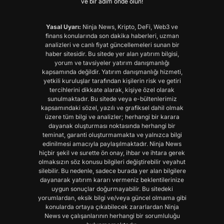
ve bir adım önde olun!
Yasal Uyarı:
Ninja News, Kripto, DeFi, Web3 ve
finans konularında son dakika haberleri, uzman
analizleri ve canlı fiyat güncellemeleri sunan bir
haber sitesidir. Bu sitede yer alan yatırım bilgisi,
yorum ve tavsiyeler yatırım danışmanlığı
kapsamında değildir. Yatırım danışmanlığı hizmeti,
yetkili kuruluşlar tarafından kişilerin risk ve getiri
tercihlerini dikkate alarak, kişiye özel olarak
sunulmaktadır. Bu sitede veya e-bültenlerimiz
kapsamındaki sözel, yazılı ve grafiksel dahil olmak
üzere tüm bilgi ve analizler; herhangi bir karara
dayanak oluşturması noktasında herhangi bir
teminat, garanti oluşturmamakta ve yalnızca bilgi
edinilmesi amacıyla paylaşılmaktadır. Ninja News
hiçbir şekil ve surette ön onay, ihbar ve ihtara gerek
olmaksızın söz konusu bilgileri değiştirebilir veyahut
silebilir. Bu nedenle, sadece burada yer alan bilgilere
dayanarak yatırım kararı vermeniz beklentilerinize
uygun sonuçlar doğurmayabilir. Bu sitedeki
yorumlardan, eksik bilgi ve/veya güncel olmama gibi
konularda ortaya çıkabilecek zararlardan Ninja
News ve çalışanlarının herhangi bir sorumluluğu