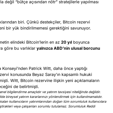
a değil “bütçe açısından nötr” stratejilerle yapılması
ıklarından biri. Çünkü destekçiler, Bitcoin rezervi
ni bir yük bindirilmemesi gerektiğini savunuyor.
in elindeki Bitcoin’lerin en az
20 yıl
boyunca
a göre bu varlıklar
yalnızca ABD’nin ulusal borcunu
ma Konseyi’nden Patrick Witt, daha önce yaptığı
rezervi konusunda Beyaz Saray’ın kapsamlı hukuki
şti. Witt, Bitcoin rezervine ilişkin yeni açıklamaların
eğini de belirtmişti.
nel bilgilendirme amaçlıdır ve yatırım tavsiyesi niteliğinde değildir.
ilde bireysel yatırım kararlarınızı yönlendirmek için kullanılmamalıdır.
 kalan kullanıcıların yatırımlarından doğan tüm sorumluluk kullanıcılara
, iştirakleri veya çalışanları sorumlu tutulamaz. Sorumluluk Reddi
.