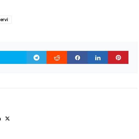
zervi
n