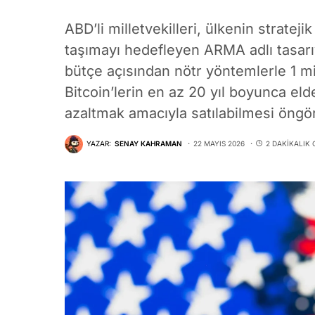
ABD’li milletvekilleri, ülkenin stratej
taşımayı hedefleyen ARMA adlı tasarı
bütçe açısından nötr yöntemlerle 1 m
Bitcoin’lerin en az 20 yıl boyunca el
azaltmak amacıyla satılabilmesi öngö
YAZAR:
SENAY KAHRAMAN
22 MAYIS 2026
2 DAKIKALIK