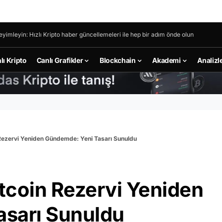
eyimleyin: Hızlı Kripto haber güncellemeleri ile hep bir adım önde olun
lı Kripto
Canlı Grafikler
Blockchain
Akademi
Analizl
 Rezervi Yeniden Gündemde: Yeni Tasarı Sunuldu
itcoin Rezervi Yeniden
sarı Sunuldu