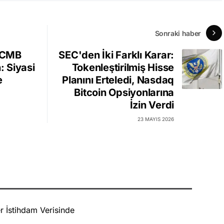
Sonraki haber
TCMB
SEC'den İki Farklı Karar:
: Siyasi
Tokenleştirilmiş Hisse
e
Planını Erteledi, Nasdaq
Bitcoin Opsiyonlarına
İzin Verdi
23 MAYIS 2026
r İstihdam Verisinde