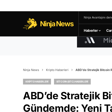
Ninja Avantajını den
Ninja News
Haberler
Can
Ninja News
Kripto Haberleri
ABD’de Stratejik Bitcoin
KRIPTO HABERLERI
BITCOIN (BTC) HABERLERI
ABD’de Stratejik B
Gündemde: Yeni Ta