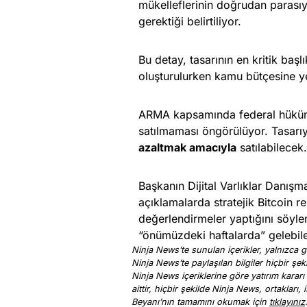
mükelleflerinin doğrudan parasıyl
gerektiği belirtiliyor.
Bu detay, tasarının en kritik başl
oluşturulurken kamu bütçesine ye
ARMA kapsamında federal hükümet
satılmaması öngörülüyor. Tasarıy
azaltmak amacıyla
satılabilecek.
Başkanın Dijital Varlıklar Danış
açıklamalarda stratejik Bitcoin 
değerlendirmeler yaptığını söylemi
“önümüzdeki haftalarda” gelebilec
Ninja News’te sunulan içerikler, yalnızca ge
Ninja News’te paylaşılan bilgiler hiçbir şek
Ninja News içeriklerine göre yatırım kararı
aittir, hiçbir şekilde Ninja News, ortakları
Beyanı’nın tamamını okumak için
tıklayınız