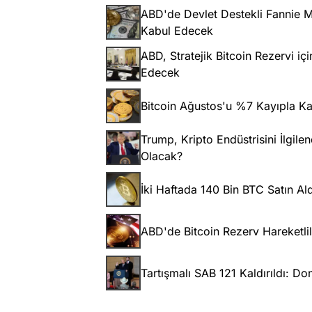
ABD'de Devlet Destekli Fannie Ma
Kabul Edecek
ABD, Stratejik Bitcoin Rezervi iç
Edecek
Bitcoin Ağustos'u %7 Kayıpla Kapa
Trump, Kripto Endüstrisini İlgile
Olacak?
İki Haftada 140 Bin BTC Satın Aldı
ABD'de Bitcoin Rezerv Hareketlil
Tartışmalı SAB 121 Kaldırıldı: Do