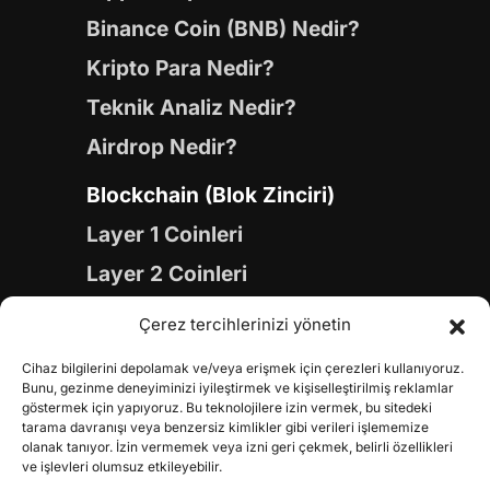
Binance Coin (BNB) Nedir?
Kripto Para Nedir?
Teknik Analiz Nedir?
Airdrop Nedir?
Blockchain (Blok Zinciri)
Layer 1 Coinleri
Layer 2 Coinleri
Yapay Zeka (AI) Coinleri
Çerez tercihlerinizi yönetin
Meme Coinleri
Cihaz bilgilerini depolamak ve/veya erişmek için çerezleri kullanıyoruz.
Gaming Coinleri
Bunu, gezinme deneyiminizi iyileştirmek ve kişiselleştirilmiş reklamlar
göstermek için yapıyoruz. Bu teknolojilere izin vermek, bu sitedeki
RWA Coinleri
tarama davranışı veya benzersiz kimlikler gibi verileri işlememize
olanak tanıyor. İzin vermemek veya izni geri çekmek, belirli özellikleri
DeFi Coinleri
ve işlevleri olumsuz etkileyebilir.