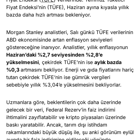
Fiyat Endeksi’nin (TÜFE), Haziran ayına kıyasla yıllık
bazda daha hızlı artması bekleniyor.
Morgan Stanley analistleri, Salı günkü TÜFE verilerinin
ABD ekonomisinde artan enflasyon seviyeleri
göstereceğine inanıyor. Analistler, yıllık enflasyonun
Haziran’daki %2,7 seviyesinden %2,8’e
yükselmesini
, çekirdek TÜFE’nin ise
aylık bazda
%0,3
artmasını bekliyor. Enerji ve gıda fiyatlarını hariç
tutan çekirdek TÜFE’nin ise gümrük vergileri
sebebiyle yıllık %3,04’e yükselmesini bekliyorlar.
Uzmanlara göre, beklentilerin çok daha üzerinde
gelecek bir veri, Federal Rezerv’in faiz indirimi
ihtimalini zayıflatabilir ve kripto piyasaları üzerinde
baskı yaratabilir. Ancak, tarım dışı istihdam
rakamlarındaki büyük düşüş ile, şu anki görünüm eylül
ayında bir faiz indirimine gidileceği yönünde.