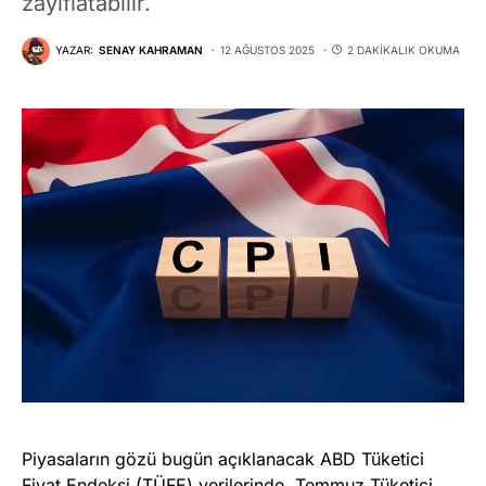
zayıflatabilir.
YAZAR:
SENAY KAHRAMAN
12 AĞUSTOS 2025
2 DAKIKALIK OKUMA
Piyasaların gözü bugün açıklanacak ABD Tüketici
Fiyat Endeksi (
TÜFE
) verilerinde. Temmuz Tüketici