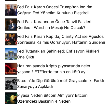
Fed Faiz Kararı Öncesi Trump'tan İndirim
Çağrısı: Fed Yönetim Kurulunu Eleştirdi
Fed Faiz Kararından Önce Tahvil Faizleri
Geriledi: Warsh'ın Mesajı Ne Olacak?
Fed Faiz Kararı Kapıda, Clarity Act ise Ağustos
Sonrasına Kalmış Görünüyor: Haftanın Gündemi
Fed Tutanakları Şahinleşti: Enflasyon Riskleri
Öne Çıktı
Haziran ayında kripto piyasasında neler
yaşandı? ETF'lerde tarihin en kötü ayı!
Bitcoin’de Dip Görüldü mü? Grayscale İki Farklı
Senaryoyu Açıkladı
Piyasa Neden Bitcoin Almıyor? Bitcoin
Üzerindeki Baskının 4 Nedeni