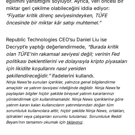
eğilimini yansıttığını söylüyor. Ayrıca, veri öncesi bir
miktar geri çekilme olabileceğini iddia ediyor:
“Fiyatlar kritik direnç seviyesindeyken, TÜFE
öncesinde bir miktar kâr satışı muhtemel.”
Republic Technologies CEO’su Daniel Liu ise
Decrypt’e yaptığı değerlendirmede,
“Burada kritik
olan TÜFE’nin rakamsal seviyesi değil; verinin Fed
politikası beklentilerini ve dolayısıyla kripto piyasaları
için likidite koşullarını nasıl yeniden
şekillendireceğidir.”
ifadelerini kullandı.
Ninja News’te sunulan içerikler, yalnızca genel bilgilendirme
amaçlıdır ve yatırım tavsiyesi niteliğinde değildir. Ninja News’te
paylaşılan bilgiler hiçbir şekilde bireysel yatırım kararlarınızı
yönlendirmek için kullanılmamalıdır. Ninja News içeriklerine göre
yatırım kararı kalan kullanıcıların yatırımlarından doğan tüm
sorumluluk kullanıcılara aittir, hiçbir şekilde Ninja News, ortakları,
iştirakleri veya çalışanları sorumlu tutulamaz. Sorumluluk Reddi
Beyanı’nın tamamını okumak için
tıklayınız
.