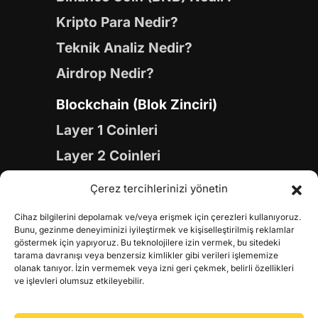
Kripto Para Nedir?
Teknik Analiz Nedir?
Airdrop Nedir?
Blockchain (Blok Zinciri)
Layer 1 Coinleri
Layer 2 Coinleri
Yapay Zeka (AI) Coinleri
Çerez tercihlerinizi yönetin
Meme Coinleri
Cihaz bilgilerini depolamak ve/veya erişmek için çerezleri kullanıyoruz.
Gaming Coinleri
Bunu, gezinme deneyiminizi iyileştirmek ve kişiselleştirilmiş reklamlar
göstermek için yapıyoruz. Bu teknolojilere izin vermek, bu sitedeki
RWA Coinleri
tarama davranışı veya benzersiz kimlikler gibi verileri işlememize
olanak tanıyor. İzin vermemek veya izni geri çekmek, belirli özellikleri
DeFi Coinleri
ve işlevleri olumsuz etkileyebilir.
DePIN Coinleri