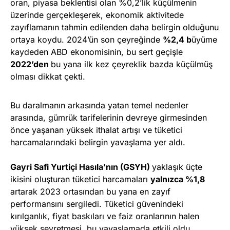
oran, piyasa beklentisi olan %0,2’lik küçülmenin
üzerinde gerçekleşerek, ekonomik aktivitede
zayıflamanın tahmin edilenden daha belirgin olduğunu
ortaya koydu. 2024’ün son çeyreğinde
%2,4 b
üyüme
kaydeden ABD ekonomisinin, bu sert geçişle
2022’den
bu yana ilk kez çeyreklik bazda küçülmüş
olması dikkat çekti.
Bu daralmanın arkasında yatan temel nedenler
arasında, gümrük tarifelerinin devreye girmesinden
önce yaşanan yüksek ithalat artışı ve tüketici
harcamalarındaki belirgin yavaşlama yer aldı.
Gayri Safi Yurtiçi Hasıla’nın (GSYH)
yaklaşık üçte
ikisini oluşturan tüketici harcamaları
yalnızca %1,8
artarak 2023 ortasından bu yana en zayıf
performansını sergiledi. Tüketici güvenindeki
kırılganlık, fiyat baskıları ve faiz oranlarının halen
yüksek seyretmesi, bu yavaşlamada etkili oldu.