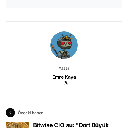
Yazar
Emre Kaya
Önceki haber
Bitwise CIO'su: "Dört Büyük