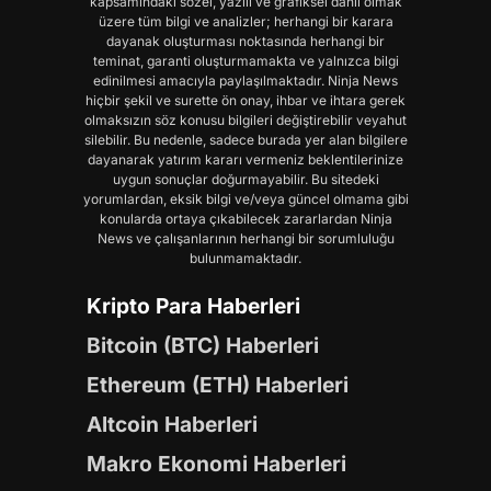
kapsamındaki sözel, yazılı ve grafiksel dahil olmak
üzere tüm bilgi ve analizler; herhangi bir karara
dayanak oluşturması noktasında herhangi bir
teminat, garanti oluşturmamakta ve yalnızca bilgi
edinilmesi amacıyla paylaşılmaktadır. Ninja News
hiçbir şekil ve surette ön onay, ihbar ve ihtara gerek
olmaksızın söz konusu bilgileri değiştirebilir veyahut
silebilir. Bu nedenle, sadece burada yer alan bilgilere
dayanarak yatırım kararı vermeniz beklentilerinize
uygun sonuçlar doğurmayabilir. Bu sitedeki
yorumlardan, eksik bilgi ve/veya güncel olmama gibi
konularda ortaya çıkabilecek zararlardan Ninja
News ve çalışanlarının herhangi bir sorumluluğu
bulunmamaktadır.
Kripto Para Haberleri
Bitcoin (BTC) Haberleri
Ethereum (ETH) Haberleri
Altcoin Haberleri
Makro Ekonomi Haberleri