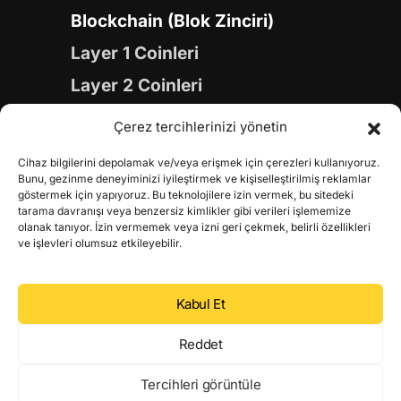
Blockchain (Blok Zinciri)
Layer 1 Coinleri
Layer 2 Coinleri
Yapay Zeka (AI) Coinleri
Çerez tercihlerinizi yönetin
Meme Coinleri
Cihaz bilgilerini depolamak ve/veya erişmek için çerezleri kullanıyoruz.
Gaming Coinleri
Bunu, gezinme deneyiminizi iyileştirmek ve kişiselleştirilmiş reklamlar
göstermek için yapıyoruz. Bu teknolojilere izin vermek, bu sitedeki
RWA Coinleri
tarama davranışı veya benzersiz kimlikler gibi verileri işlememize
olanak tanıyor. İzin vermemek veya izni geri çekmek, belirli özellikleri
DeFi Coinleri
ve işlevleri olumsuz etkileyebilir.
DePIN Coinleri
Kabul Et
Metaverse Coinleri
Web 3.0 Coinleri
Reddet
Coin Türevleri
Tercihleri görüntüle