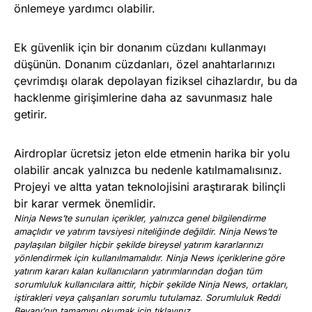
önlemeye yardımcı olabilir.
Ek güvenlik için bir donanım cüzdanı kullanmayı
düşünün. Donanım cüzdanları, özel anahtarlarınızı
çevrimdışı olarak depolayan fiziksel cihazlardır, bu da
hacklenme girişimlerine daha az savunmasız hale
getirir.
Airdroplar ücretsiz jeton elde etmenin harika bir yolu
olabilir ancak yalnızca bu nedenle katılmamalısınız.
Projeyi ve altta yatan teknolojisini araştırarak bilinçli
bir karar vermek önemlidir.
Ninja News’te sunulan içerikler, yalnızca genel bilgilendirme
amaçlıdır ve yatırım tavsiyesi niteliğinde değildir. Ninja News’te
paylaşılan bilgiler hiçbir şekilde bireysel yatırım kararlarınızı
yönlendirmek için kullanılmamalıdır. Ninja News içeriklerine göre
yatırım kararı kalan kullanıcıların yatırımlarından doğan tüm
sorumluluk kullanıcılara aittir, hiçbir şekilde Ninja News, ortakları,
iştirakleri veya çalışanları sorumlu tutulamaz. Sorumluluk Reddi
Beyanı’nın tamamını okumak için
tıklayınız
.