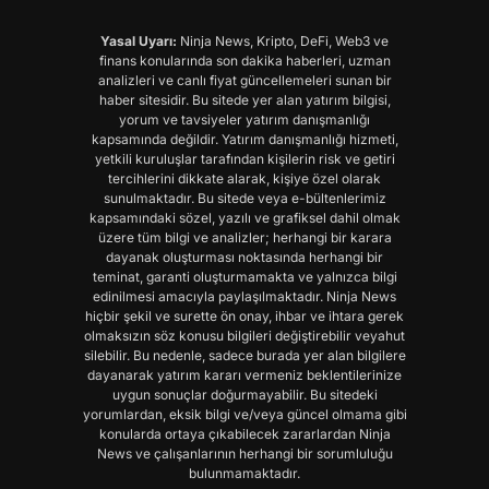
Yasal Uyarı:
Ninja News, Kripto, DeFi, Web3 ve
finans konularında son dakika haberleri, uzman
analizleri ve canlı fiyat güncellemeleri sunan bir
haber sitesidir. Bu sitede yer alan yatırım bilgisi,
yorum ve tavsiyeler yatırım danışmanlığı
kapsamında değildir. Yatırım danışmanlığı hizmeti,
yetkili kuruluşlar tarafından kişilerin risk ve getiri
tercihlerini dikkate alarak, kişiye özel olarak
sunulmaktadır. Bu sitede veya e-bültenlerimiz
kapsamındaki sözel, yazılı ve grafiksel dahil olmak
üzere tüm bilgi ve analizler; herhangi bir karara
dayanak oluşturması noktasında herhangi bir
teminat, garanti oluşturmamakta ve yalnızca bilgi
edinilmesi amacıyla paylaşılmaktadır. Ninja News
hiçbir şekil ve surette ön onay, ihbar ve ihtara gerek
olmaksızın söz konusu bilgileri değiştirebilir veyahut
silebilir. Bu nedenle, sadece burada yer alan bilgilere
dayanarak yatırım kararı vermeniz beklentilerinize
uygun sonuçlar doğurmayabilir. Bu sitedeki
yorumlardan, eksik bilgi ve/veya güncel olmama gibi
konularda ortaya çıkabilecek zararlardan Ninja
News ve çalışanlarının herhangi bir sorumluluğu
bulunmamaktadır.