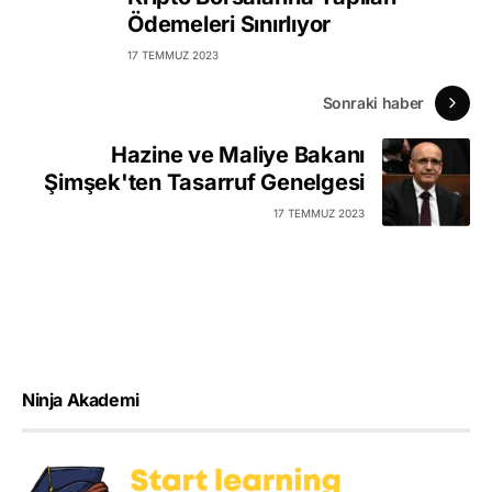
Ödemeleri Sınırlıyor
17 TEMMUZ 2023
Sonraki haber
Hazine ve Maliye Bakanı
Şimşek'ten Tasarruf Genelgesi
17 TEMMUZ 2023
Ninja Akademi