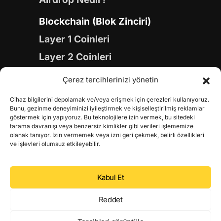
Blockchain (Blok Zinciri)
Layer 1 Coinleri
Layer 2 Coinleri
Yapay Zeka (AI) Coinleri
Çerez tercihlerinizi yönetin
Meme Coinleri
Cihaz bilgilerini depolamak ve/veya erişmek için çerezleri kullanıyoruz.
Gaming Coinleri
Bunu, gezinme deneyiminizi iyileştirmek ve kişiselleştirilmiş reklamlar
göstermek için yapıyoruz. Bu teknolojilere izin vermek, bu sitedeki
RWA Coinleri
tarama davranışı veya benzersiz kimlikler gibi verileri işlememize
olanak tanıyor. İzin vermemek veya izni geri çekmek, belirli özellikleri
DeFi Coinleri
ve işlevleri olumsuz etkileyebilir.
DePIN Coinleri
Kabul Et
Metaverse Coinleri
Web 3.0 Coinleri
Reddet
Coin Türevleri