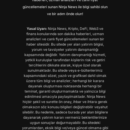
güncellemeleri sunan Ninja News ile bilgi sahibi olun
ve bir adım önde olun!
Yasal Uyarı:
Ninja News, Kripto, DeFi, Web3 ve
finans konularında son dakika haberleri, uzman
analizleri ve canlı fiyat güncellemeleri sunan bir
haber sitesidir. Bu sitede yer alan yatırım bilgisi,
yorum ve tavsiyeler yatırım danışmanlığı
kapsamında değildir. Yatırım danışmanlığı hizmeti,
yetkili kuruluşlar tarafından kişilerin risk ve getiri
tercihlerini dikkate alarak, kişiye özel olarak
sunulmaktadır. Bu sitede veya e-bültenlerimiz
kapsamındaki sözel, yazılı ve grafiksel dahil olmak
üzere tüm bilgi ve analizler; herhangi bir karara
dayanak oluşturması noktasında herhangi bir
teminat, garanti oluşturmamakta ve yalnızca bilgi
edinilmesi amacıyla paylaşılmaktadır. Ninja News
hiçbir şekil ve surette ön onay, ihbar ve ihtara gerek
olmaksızın söz konusu bilgileri değiştirebilir veyahut
silebilir. Bu nedenle, sadece burada yer alan bilgilere
dayanarak yatırım kararı vermeniz beklentilerinize
uygun sonuçlar doğurmayabilir. Bu sitedeki
yorumlardan, eksik bilgi ve/veya güncel olmama gibi