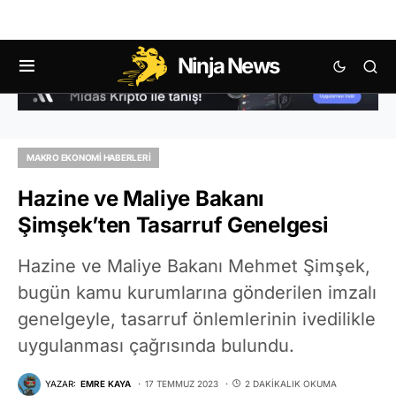
Ninja News
MAKRO EKONOMI HABERLERI
Hazine ve Maliye Bakanı
Şimşek’ten Tasarruf Genelgesi
Hazine ve Maliye Bakanı Mehmet Şimşek,
bugün kamu kurumlarına gönderilen imzalı
genelgeyle, tasarruf önlemlerinin ivedilikle
uygulanması çağrısında bulundu.
YAZAR:
EMRE KAYA
17 TEMMUZ 2023
2 DAKIKALIK OKUMA