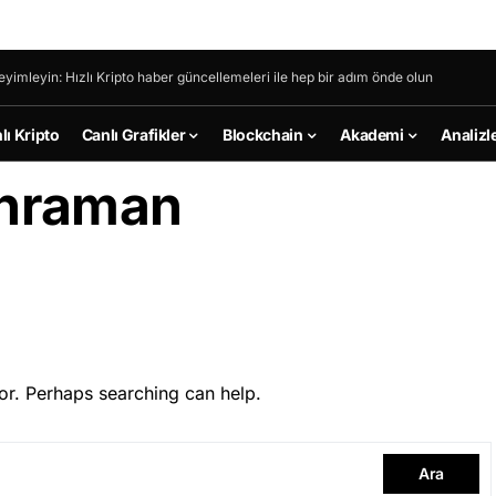
eyimleyin: Hızlı Kripto haber güncellemeleri ile hep bir adım önde olun
lı Kripto
Canlı Grafikler
Blockchain
Akademi
Analizl
hraman
or. Perhaps searching can help.
Ara