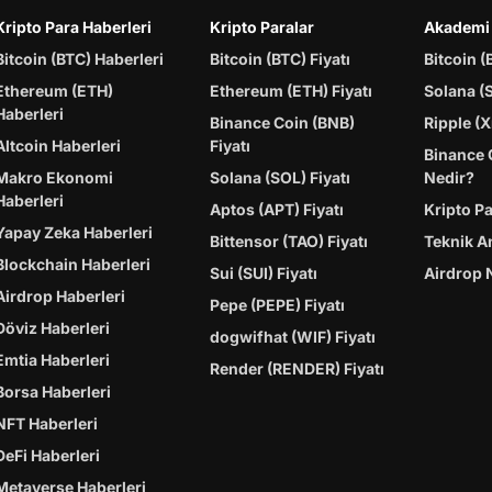
Kripto Para Haberleri
Kripto Paralar
Akademi
Bitcoin (BTC) Haberleri
Bitcoin (BTC) Fiyatı
Bitcoin (
Ethereum (ETH)
Ethereum (ETH) Fiyatı
Solana (
Haberleri
Binance Coin (BNB)
Ripple (X
Altcoin Haberleri
Fiyatı
Binance 
Makro Ekonomi
Solana (SOL) Fiyatı
Nedir?
Haberleri
Aptos (APT) Fiyatı
Kripto P
Yapay Zeka Haberleri
Bittensor (TAO) Fiyatı
Teknik A
Blockchain Haberleri
Sui (SUI) Fiyatı
Airdrop 
Airdrop Haberleri
Pepe (PEPE) Fiyatı
Döviz Haberleri
dogwifhat (WIF) Fiyatı
Emtia Haberleri
Render (RENDER) Fiyatı
Borsa Haberleri
NFT Haberleri
DeFi Haberleri
Metaverse Haberleri