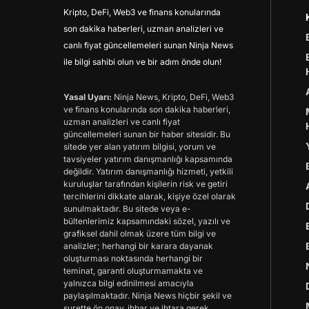
Kripto, DeFi, Web3 ve finans konularında
son dakika haberleri, uzman analizleri ve
canlı fiyat güncellemeleri sunan Ninja News
ile bilgi sahibi olun ve bir adım önde olun!
Yasal Uyarı:
Ninja News, Kripto, DeFi, Web3
ve finans konularında son dakika haberleri,
uzman analizleri ve canlı fiyat
güncellemeleri sunan bir haber sitesidir. Bu
sitede yer alan yatırım bilgisi, yorum ve
tavsiyeler yatırım danışmanlığı kapsamında
değildir. Yatırım danışmanlığı hizmeti, yetkili
kuruluşlar tarafından kişilerin risk ve getiri
tercihlerini dikkate alarak, kişiye özel olarak
sunulmaktadır. Bu sitede veya e-
bültenlerimiz kapsamındaki sözel, yazılı ve
grafiksel dahil olmak üzere tüm bilgi ve
analizler; herhangi bir karara dayanak
oluşturması noktasında herhangi bir
teminat, garanti oluşturmamakta ve
yalnızca bilgi edinilmesi amacıyla
paylaşılmaktadır. Ninja News hiçbir şekil ve
surette ön onay, ihbar ve ihtara gerek