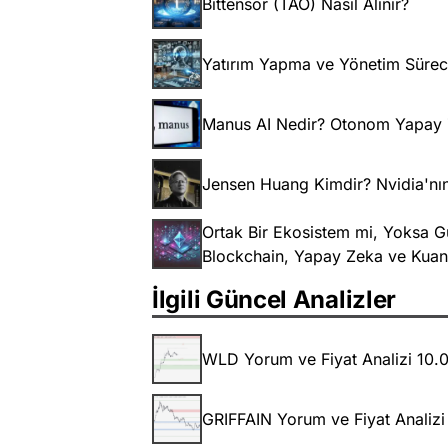
Bittensor (TAO) Nasıl Alınır?
Yatırım Yapma ve Yönetim Süreci
Manus AI Nedir? Otonom Yapay Ze
Jensen Huang Kimdir? Nvidia'nın
Ortak Bir Ekosistem mi, Yoksa G
Blockchain, Yapay Zeka ve Kuant
İlgili Güncel Analizler
WLD Yorum ve Fiyat Analizi 10.
GRIFFAIN Yorum ve Fiyat Analiz