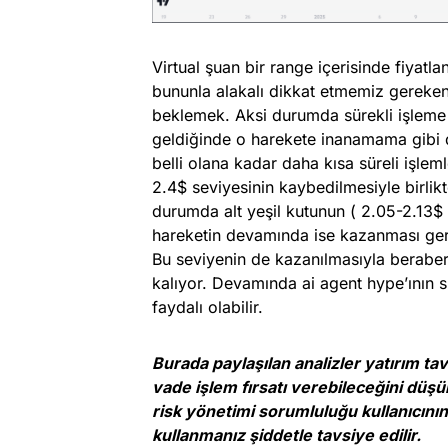
Virtual şuan bir range içerisinde fiyat
bununla alakalı dikkat etmemiz gereken 
beklemek. Aksi durumda sürekli işleme 
geldiğinde o harekete inanamama gibi du
belli olana kadar daha kısa süreli işlem
2.4$ seviyesinin kaybedilmesiyle birlikte
durumda alt yeşil kutunun ( 2.05-2.13$ 
hareketin devamında ise kazanması gere
Bu seviyenin de kazanılmasıyla berabe
kalıyor. Devamında ai agent hype’ının sü
faydalı olabilir.
Burada paylaşılan analizler yatırım t
vade işlem fırsatı verebileceğini düşü
risk yönetimi sorumluluğu kullanıcının 
kullanmanız şiddetle tavsiye edilir.