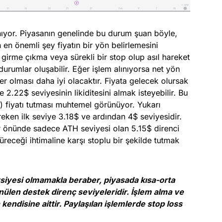
lanıyor. Piyasanın genelinde bu durum şuan böyle,
en önemli şey fiyatın bir yön belirlemesini
girme çıkma veya sürekli bir stop olup asıl hareket
rumlar oluşabilir. Eğer işlem alınıyorsa net yön
ler olması daha iyi olacaktır. Fiyata gelecek olursak
 2.22$ seviyesinin likiditesini almak isteyebilir. Bu
) fiyatı tutması muhtemel görünüyor. Yukarı
ken ilk seviye 3.18$ ve ardından 4$ seviyesidir.
r önünde sadece ATH seviyesi olan 5.15$ direnci
receği ihtimaline karşı stoplu bir şekilde tutmak
avsiyesi olmamakla beraber, piyasada kısa-orta
nülen destek direnç seviyeleridir. İşlem alma ve
kendisine aittir. Paylaşılan işlemlerde stop loss