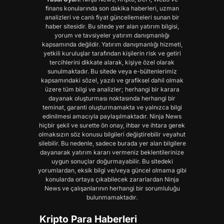
finans konularında son dakika haberleri, uzman
analizleri ve canlı fiyat güncellemeleri sunan bir
haber sitesidir. Bu sitede yer alan yatırım bilgisi,
yorum ve tavsiyeler yatırım danışmanlığı
kapsamında değildir. Yatırım danışmanlığı hizmeti,
yetkili kuruluşlar tarafından kişilerin risk ve getiri
tercihlerini dikkate alarak, kişiye özel olarak
sunulmaktadır. Bu sitede veya e-bültenlerimiz
kapsamındaki sözel, yazılı ve grafiksel dahil olmak
üzere tüm bilgi ve analizler; herhangi bir karara
dayanak oluşturması noktasında herhangi bir
teminat, garanti oluşturmamakta ve yalnızca bilgi
edinilmesi amacıyla paylaşılmaktadır. Ninja News
hiçbir şekil ve surette ön onay, ihbar ve ihtara gerek
olmaksızın söz konusu bilgileri değiştirebilir veyahut
silebilir. Bu nedenle, sadece burada yer alan bilgilere
dayanarak yatırım kararı vermeniz beklentilerinize
uygun sonuçlar doğurmayabilir. Bu sitedeki
yorumlardan, eksik bilgi ve/veya güncel olmama gibi
konularda ortaya çıkabilecek zararlardan Ninja
News ve çalışanlarının herhangi bir sorumluluğu
bulunmamaktadır.
Kripto Para Haberleri