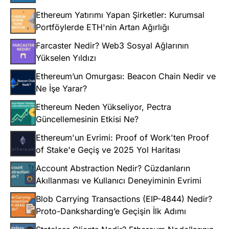
Ethereum Yatırımı Yapan Şirketler: Kurumsal
Portföylerde ETH'nin Artan Ağırlığı
Farcaster Nedir? Web3 Sosyal Ağlarının
Yükselen Yıldızı
Ethereum’un Omurgası: Beacon Chain Nedir ve
Ne İşe Yarar?
Ethereum Neden Yükseliyor, Pectra
Güncellemesinin Etkisi Ne?
Ethereum'un Evrimi: Proof of Work'ten Proof
of Stake'e Geçiş ve 2025 Yol Haritası
Account Abstraction Nedir? Cüzdanların
Akıllanması ve Kullanıcı Deneyiminin Evrimi
Blob Carrying Transactions (EIP-4844) Nedir?
Proto-Danksharding’e Geçişin İlk Adımı