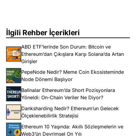
İlgili Rehber İçerikleri
ABD ETF’lerinde Son Durum: Bitcoin ve
Ethereum’dan Çıkışlara Karşı Solana’da Artan
Girişler
PepeNode Nedir? Meme Coin Ekosisteminde
Node Dönemi Başlıyor
Balinalar Ethereum’da Short Pozisyonlara
Yöneldi: On-Chain Veriler Ne Diyor?
Danksharding Nedir? Ethereum’un Gelecek
Ölçeklenebilirlik Stratejisi
Ethereum 10 Yaşında: Akıllı Sözleşmelerin ve
Web3’ün Devrimsel On Yılı