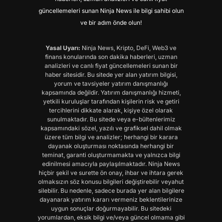
güncellemeleri sunan Ninja News ile bilgi sahibi olun
ve bir adım önde olun!
Yasal Uyarı:
Ninja News, Kripto, DeFi, Web3 ve
finans konularında son dakika haberleri, uzman
analizleri ve canlı fiyat güncellemeleri sunan bir
haber sitesidir. Bu sitede yer alan yatırım bilgisi,
yorum ve tavsiyeler yatırım danışmanlığı
kapsamında değildir. Yatırım danışmanlığı hizmeti,
yetkili kuruluşlar tarafından kişilerin risk ve getiri
tercihlerini dikkate alarak, kişiye özel olarak
sunulmaktadır. Bu sitede veya e-bültenlerimiz
kapsamındaki sözel, yazılı ve grafiksel dahil olmak
üzere tüm bilgi ve analizler; herhangi bir karara
dayanak oluşturması noktasında herhangi bir
teminat, garanti oluşturmamakta ve yalnızca bilgi
edinilmesi amacıyla paylaşılmaktadır. Ninja News
hiçbir şekil ve surette ön onay, ihbar ve ihtara gerek
olmaksızın söz konusu bilgileri değiştirebilir veyahut
silebilir. Bu nedenle, sadece burada yer alan bilgilere
dayanarak yatırım kararı vermeniz beklentilerinize
uygun sonuçlar doğurmayabilir. Bu sitedeki
yorumlardan, eksik bilgi ve/veya güncel olmama gibi