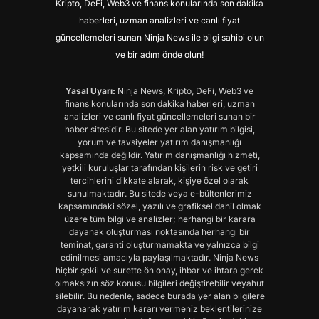
Kripto, DeFi, Web3 ve finans konularında son dakika
haberleri, uzman analizleri ve canlı fiyat
güncellemeleri sunan Ninja News ile bilgi sahibi olun
ve bir adım önde olun!
Yasal Uyarı:
Ninja News, Kripto, DeFi, Web3 ve
finans konularında son dakika haberleri, uzman
analizleri ve canlı fiyat güncellemeleri sunan bir
haber sitesidir. Bu sitede yer alan yatırım bilgisi,
yorum ve tavsiyeler yatırım danışmanlığı
kapsamında değildir. Yatırım danışmanlığı hizmeti,
yetkili kuruluşlar tarafından kişilerin risk ve getiri
tercihlerini dikkate alarak, kişiye özel olarak
sunulmaktadır. Bu sitede veya e-bültenlerimiz
kapsamındaki sözel, yazılı ve grafiksel dahil olmak
üzere tüm bilgi ve analizler; herhangi bir karara
dayanak oluşturması noktasında herhangi bir
teminat, garanti oluşturmamakta ve yalnızca bilgi
edinilmesi amacıyla paylaşılmaktadır. Ninja News
hiçbir şekil ve surette ön onay, ihbar ve ihtara gerek
olmaksızın söz konusu bilgileri değiştirebilir veyahut
silebilir. Bu nedenle, sadece burada yer alan bilgilere
dayanarak yatırım kararı vermeniz beklentilerinize