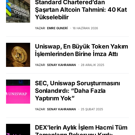
Standard Chartered’dan
Şaşırtan Altcoin Tahmini: 40 Kat
Yükselebilir
YAZAR:
EMRE GUNERI
16 HAZIRAN 2026
Uniswap, En Büyük Token Yakım
İşlemlerinden Birine İmza Attı
YAZAR:
SENAY KAHRAMAN
28 ARALIK 2025
SEC, Uniswap Soruşturmasını
Sonlandırdı: “Daha Fazla
Yaptırım Yok”
YAZAR:
SENAY KAHRAMAN
25 ŞUBAT 2025
DEX’lerin Aylık İşlem Hacmi Tüm
Zamanların Rekorunu Kırdı: