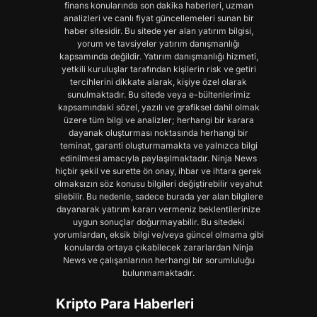
finans konularında son dakika haberleri, uzman
analizleri ve canlı fiyat güncellemeleri sunan bir
haber sitesidir. Bu sitede yer alan yatırım bilgisi,
yorum ve tavsiyeler yatırım danışmanlığı
kapsamında değildir. Yatırım danışmanlığı hizmeti,
yetkili kuruluşlar tarafından kişilerin risk ve getiri
tercihlerini dikkate alarak, kişiye özel olarak
sunulmaktadır. Bu sitede veya e-bültenlerimiz
kapsamındaki sözel, yazılı ve grafiksel dahil olmak
üzere tüm bilgi ve analizler; herhangi bir karara
dayanak oluşturması noktasında herhangi bir
teminat, garanti oluşturmamakta ve yalnızca bilgi
edinilmesi amacıyla paylaşılmaktadır. Ninja News
hiçbir şekil ve surette ön onay, ihbar ve ihtara gerek
olmaksızın söz konusu bilgileri değiştirebilir veyahut
silebilir. Bu nedenle, sadece burada yer alan bilgilere
dayanarak yatırım kararı vermeniz beklentilerinize
uygun sonuçlar doğurmayabilir. Bu sitedeki
yorumlardan, eksik bilgi ve/veya güncel olmama gibi
konularda ortaya çıkabilecek zararlardan Ninja
News ve çalışanlarının herhangi bir sorumluluğu
bulunmamaktadır.
Kripto Para Haberleri