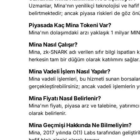
Uzmanlar, Mina'nın yenilikçi teknolojisi ve hafif
belirtmektedir; ancak piyasa riskleri de göz ön
Piyasada Kaç Mina Tokeni Var?
Mina'nın dolaşımdaki arzı yaklaşık 1 milyar MIN
Mina Nasıl Çalışır?
Mina, zk-SNARK adı verilen sıfır bilgi ispatları 
herkesin tam bir düğüm olarak katılımını sağlar.
Mina Vadeli İşlem Nasıl Yapılır?
Mina vadeli işlemleri, bu hizmeti sunan borsala
gerçekleştirebilirsiniz; ancak vadeli işlemlerin 
Mina Fiyatı Nasıl Belirlenir?
Mina'nın fiyatı, piyasa arz ve talebine, yatırımc
olarak belirlenir.
Mina Geçmişi Hakkında Ne Bilmeliyim?
Mina, 2017 yılında O(1) Labs tarafından gelişti
hafif blok zinciri olarak tanınır.