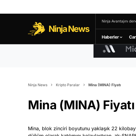
Ninja Avantajını den
Ninja News
Haberler
Can
Ninja News
Kripto Paralar
Mina (MINA) Fiyatı
Mina (MINA) Fiyatı
Mina, blok zinciri boyutunu yaklaşık 22 kilobay
düğüm olarak katılımını kolaylaştıran, zk-SNARK 