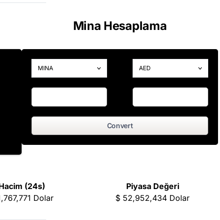
Mina Hesaplama
Convert
Hacim (24s)
Piyasa Değeri
1,767,771
Dolar
$
52,952,434
Dolar