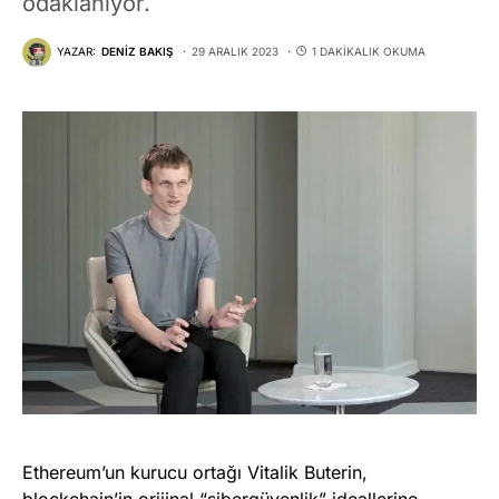
odaklanıyor.
YAZAR:
DENIZ BAKIŞ
29 ARALIK 2023
1 DAKIKALIK OKUMA
Ethereum’un kurucu ortağı Vitalik Buterin,
blockchain’in orijinal “sibergüvenlik” ideallerine