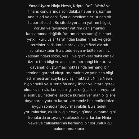
Yasal Uyarı:
Ninja News, Kripto, DeFi, Web3 ve
finans konularında son dakika haberleri, uzman
analizleri ve canlı fiyat güncellemeleri sunan bir
haber sitesidir. Bu sitede yer alan yatırım bilgisi,
yorum ve tavsiyeler yatırım danışmanlığı
kapsamında değildir. Yatırım danışmanlığı hizmeti,
yetkili kuruluşlar tarafından kişilerin risk ve getiri
tercihlerini dikkate alarak, kişiye özel olarak
sunulmaktadır. Bu sitede veya e-bültenlerimiz
kapsamındaki sözel, yazılı ve grafiksel dahil olmak
üzere tüm bilgi ve analizler; herhangi bir karara
dayanak oluşturması noktasında herhangi bir
teminat, garanti oluşturmamakta ve yalnızca bilgi
edinilmesi amacıyla paylaşılmaktadır. Ninja News
hiçbir şekil ve surette ön onay, ihbar ve ihtara gerek
olmaksızın söz konusu bilgileri değiştirebilir veyahut
silebilir. Bu nedenle, sadece burada yer alan bilgilere
dayanarak yatırım kararı vermeniz beklentilerinize
uygun sonuçlar doğurmayabilir. Bu sitedeki
yorumlardan, eksik bilgi ve/veya güncel olmama gibi
konularda ortaya çıkabilecek zararlardan Ninja
News ve çalışanlarının herhangi bir sorumluluğu
bulunmamaktadır.