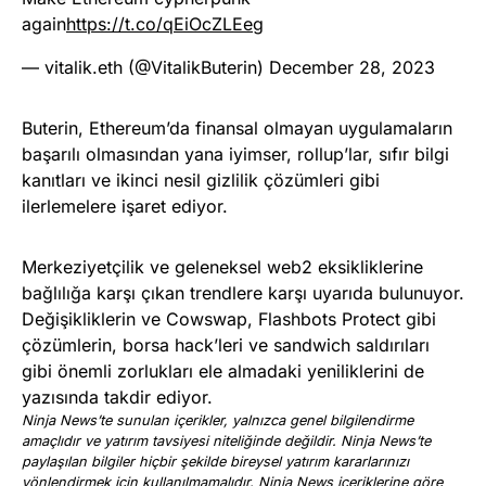
again
https://t.co/qEiOcZLEeg
— vitalik.eth (@VitalikButerin)
December 28, 2023
Buterin, Ethereum’da finansal olmayan uygulamaların
başarılı olmasından yana iyimser, rollup’lar, sıfır bilgi
kanıtları ve ikinci nesil gizlilik çözümleri gibi
ilerlemelere işaret ediyor.
Merkeziyetçilik ve geleneksel web2 eksikliklerine
bağlılığa karşı çıkan trendlere karşı uyarıda bulunuyor.
Değişikliklerin ve Cowswap, Flashbots Protect gibi
çözümlerin, borsa hack’leri ve sandwich saldırıları
gibi önemli zorlukları ele almadaki yeniliklerini de
yazısında takdir ediyor.
Ninja News’te sunulan içerikler, yalnızca genel bilgilendirme
amaçlıdır ve yatırım tavsiyesi niteliğinde değildir. Ninja News’te
paylaşılan bilgiler hiçbir şekilde bireysel yatırım kararlarınızı
yönlendirmek için kullanılmamalıdır. Ninja News içeriklerine göre