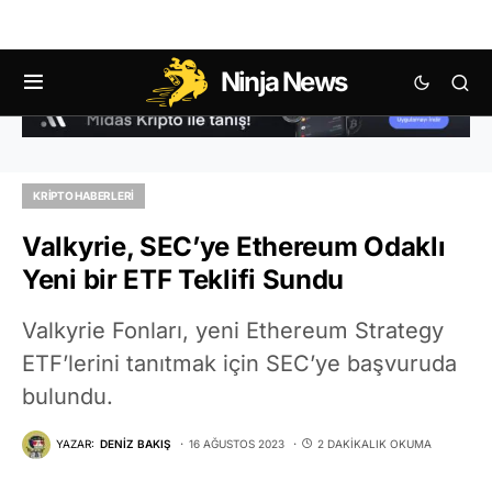
Ninja News
KRIPTO HABERLERI
Valkyrie, SEC’ye Ethereum Odaklı
Yeni bir ETF Teklifi Sundu
Valkyrie Fonları, yeni Ethereum Strategy
ETF’lerini tanıtmak için SEC’ye başvuruda
bulundu.
YAZAR:
DENIZ BAKIŞ
16 AĞUSTOS 2023
2 DAKIKALIK OKUMA