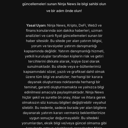
güncellemeleri sunan Ninja News ile bilgi sahibi olun
ve bir adım önde olun!
Yasal Uyarı:
Ninja News, Kripto, DeFi, Web3 ve
finans konularında son dakika haberleri, uzman
analizleri ve canlı fiyat güncellemeleri sunan bir
haber sitesidir. Bu sitede yer alan yatırım bilgisi,
yorum ve tavsiyeler yatırım danışmanlığı
kapsamında değildir. Yatırım danışmanlığı hizmeti,
yetkili kuruluşlar tarafından kişilerin risk ve getiri
tercihlerini dikkate alarak, kişiye özel olarak
sunulmaktadır. Bu sitede veya e-bültenlerimiz
kapsamındaki sözel, yazılı ve grafiksel dahil olmak
üzere tüm bilgi ve analizler; herhangi bir karara
dayanak oluşturması noktasında herhangi bir
teminat, garanti oluşturmamakta ve yalnızca bilgi
edinilmesi amacıyla paylaşılmaktadır. Ninja News
hiçbir şekil ve surette ön onay, ihbar ve ihtara gerek
olmaksızın söz konusu bilgileri değiştirebilir veyahut
silebilir. Bu nedenle, sadece burada yer alan bilgilere
dayanarak yatırım kararı vermeniz beklentilerinize
uygun sonuçlar doğurmayabilir. Bu sitedeki
yorumlardan, eksik bilgi ve/veya güncel olmama gibi