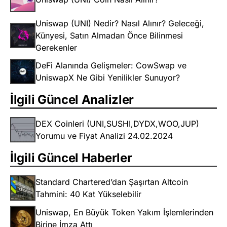
Uniswap (UNI) Nedir? Nasıl Alınır? Geleceği,
Künyesi, Satın Almadan Önce Bilinmesi
Gerekenler
DeFi Alanında Gelişmeler: CowSwap ve
UniswapX Ne Gibi Yenilikler Sunuyor?
İlgili Güncel Analizler
DEX Coinleri (UNI,SUSHI,DYDX,WOO,JUP)
Yorumu ve Fiyat Analizi 24.02.2024
İlgili Güncel Haberler
Standard Chartered’dan Şaşırtan Altcoin
Tahmini: 40 Kat Yükselebilir
Uniswap, En Büyük Token Yakım İşlemlerinden
Birine İmza Attı