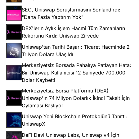
SEC, Uniswap Soruşturmasını Sonlandırdı:
"Daha Fazla Yaptırım Yok"
DEX'lerin Aylık İşlem Hacmi Tüm Zamanların
Rekorunu Kırdı: Uniswap Zirvede
Uniswap'tan Tarihi Başarı: Ticaret Hacminde 2
Trilyon Dolara Ulaşıldı
Merkeziyetsiz Borsada Pahalıya Patlayan Hata:
Bir Uniswap Kullanıcısı 12 Saniyede 700.000
Dolar Kaybetti
Merkeziyetsiz Borsa Platformu (DEX)
Uniswap'ın 74 Milyon Dolarlık İkinci Taksit İçin
Oylaması Başlıyor
Uniswap Yeni Blockchain Protokolünü Tanıttı:
UniswapX
DeFi Devi Uniswap Labs, Uniswap v4 İçin