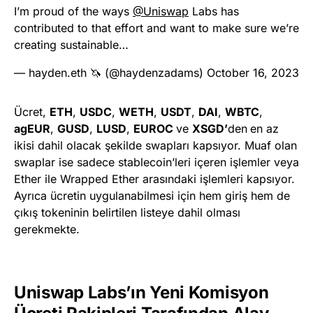
I’m proud of the ways
@Uniswap
Labs has
contributed to that effort and want to make sure we’re
creating sustainable…
— hayden.eth 🦄 (@haydenzadams)
October 16, 2023
Ücret,
ETH
,
USDC
,
WETH
,
USDT
,
DAI
,
WBTC
,
agEUR
,
GUSD
,
LUSD
,
EUROC
ve
XSGD’
den
en az
ikisi dahil olacak şekilde swapları kapsıyor. Muaf olan
swaplar ise sadece stablecoin’leri içeren işlemler veya
Ether ile Wrapped Ether arasındaki işlemleri kapsıyor.
Ayrıca ücretin uygulanabilmesi için hem giriş hem de
çıkış tokeninin belirtilen listeye dahil olması
gerekmekte.
Uniswap Labs’ın Yeni Komisyon