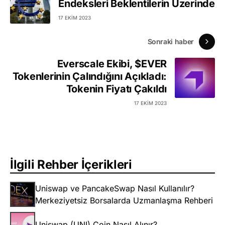
Endeksleri Beklentilerin Üzerinde
17 EKIM 2023
Sonraki haber
Everscale Ekibi, $EVER
Tokenlerinin Çalındığını Açıkladı:
Tokenin Fiyatı Çakıldı
17 EKIM 2023
İlgili Rehber İçerikleri
Uniswap ve PancakeSwap Nasıl Kullanılır?
Merkeziyetsiz Borsalarda Uzmanlaşma Rehberi
Uniswap (UNI) Coin Nasıl Alınır?