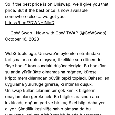
So if the best price is on Uniswap, we'll give you that
price. But if the best price is now available
somewhere else … we got you.
https://t.co/7DWNHINloD
— CoW Swap | Now with CoW TWAP (@CoWSwap)
October 16, 2023
Web3 topluluğu, Uniswap’ın eylemleri etrafındaki
tartışmalarla dolup taşıyor, özellikle son dönemde
“kyc hook” konusundaki düşünceleriyle. Bu hook’lar
şu anda yürürlükte olmamasına rağmen, küresel
kripto meraklılarından büyük tepki topladı. Bahsedilen
uygulama yürürlüğe girerse, ki ihtimali düşük,
Uniswap kullanıcılarının bir çok kimlik bilgilerini
onaylamaları gerekecek. Bu bilgiler arasında ana
kızlık adı, doğum yeri ve bir kaç özel bilgi daha yer
alıyor. Şimdilik kesinliğe sahip olmasa da bu
uygulama, çoktan Web3 topluluğunda bir tartışma