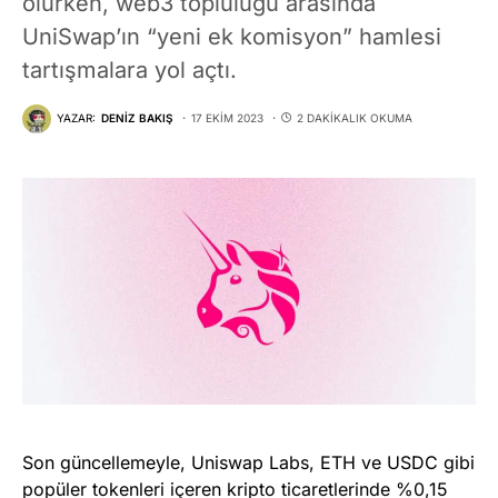
olurken, web3 topluluğu arasında
UniSwap’ın “yeni ek komisyon” hamlesi
tartışmalara yol açtı.
YAZAR:
DENIZ BAKIŞ
17 EKIM 2023
2 DAKIKALIK OKUMA
Son güncellemeyle, Uniswap Labs, ETH ve USDC gibi
popüler tokenleri içeren kripto ticaretlerinde %0,15